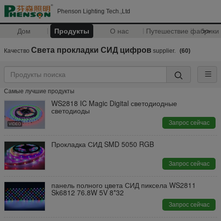
Phenson Lighting Tech.,Ltd
Дом
Продукты
О нас
Путешествие фабрики
>>
Света прокладки СИД цифров
Качество
supplier.
(60)
Самые лучшие продукты
WS2818 IC Magic Digital светодиодные
светодиоды
Запрос сейчас
Прокладка СИД SMD 5050 RGB
Запрос сейчас
панель полного цвета СИД пиксела WS2811
Sk6812 76.8W 5V 8*32
Запрос сейчас