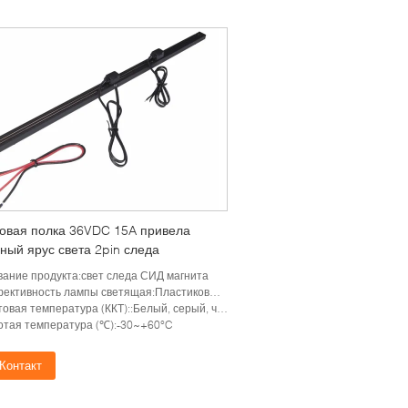
овая полка 36VDC 15A привела
ный ярус света 2pin следа
вание продукта:свет следа СИД магнита
ктивность лампы светящая:Пластиковый PVC, медь
ая температура (ККТ)::Белый, серый, черный, OEM/ODM доступно
отая температура (℃):-30~+60°C
Контакт