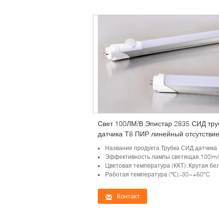
Свет 100ЛМ/В Эпистар 2835 СИД тру
датчика Т8 ПИР линейный отсутстви
фликера 3 лет гарантии
Название продукта:Трубка СИД датчика 
Эффективность лампы светящая:100lm/w или б
Цветовая температура (ККТ)::Крутая белая, теплая белизна, чистая
Работая температура (℃):-30~+60°C
Контакт