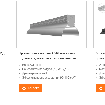
СИД
Промышленный свет СИД линейный,
Устан
поднимать/поверхность поверхности
приос
установил линейное освещение
матер
марка:Фенсон
Ант
Работая температура (℃):-20 до 50
Мат
Драйвер:meanwell
Дра
Эффективность освещения:90-100lm/W
Эфф
Контакт