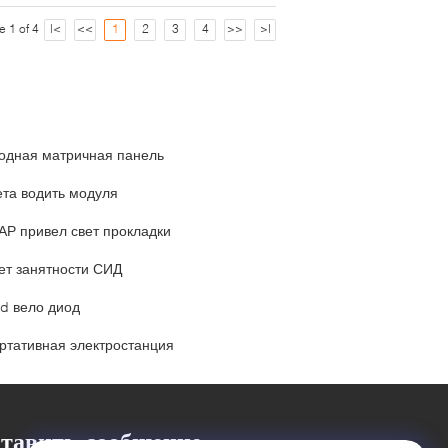
e 1 of 4
|<
<<
1
2
3
4
>>
>|
одная матричная панель
ета водить модуля
АР привел свет прокладки
ет занятности СИД
d вело диод
ртативная электростанция
тавить сообщение