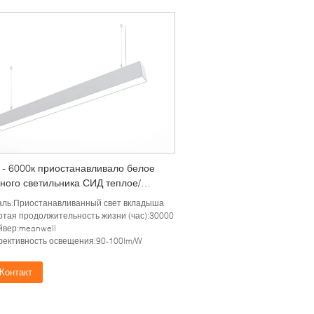
 - 6000к приостанавливало белое
ного светильника СИД теплое/
ну для офиса
аль:Приостанавливанный свет вкладыша
отая продолжительность жизни (час):30000
йвер:meanwell
ективность освещения:90-100lm/W
Контакт