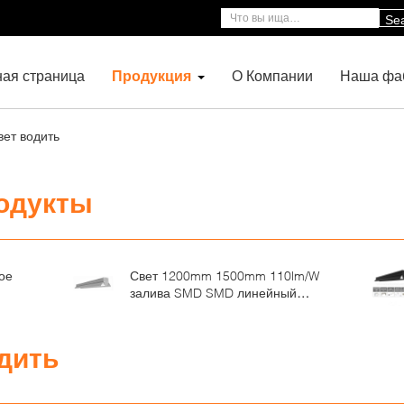
Se
ная страница
Продукция
О Компании
Наша фа
вет водить
одукты
ое
Свет 1200mm 1500mm 110lm/W
залива SMD SMD линейный
ю
высокий для фабрики
дить