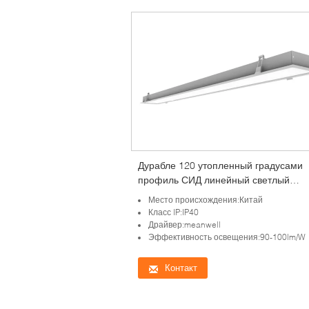
Дурабле 120 утопленный градусами
профиль СИД линейный светлый
алюминиевый для дома
Место происхождения:Китай
Класс IP:IP40
Драйвер:meanwell
Эффективность освещения:90-100lm/W
Контакт