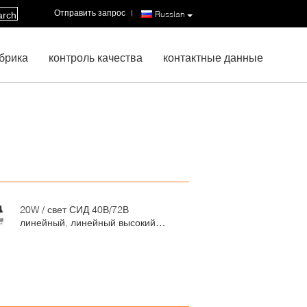
Отправить запрос
|
Russian
arch
брика
контроль качества
контактные данные
20W / свет СИД 40В/72В
линейный, линейный высокий
залив привел освещение для
супермаркета