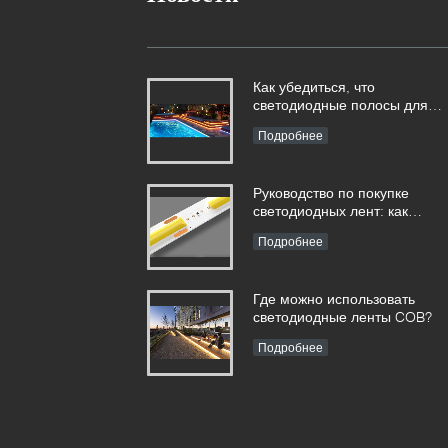
Как убедиться, что
светодиодные полосы для
бассейна на 100% безопасн
Подробнее
Руководство по покупке
светодиодных лент: как
отличить хорошие и плохие
Подробнее
светодиодные ленты?
Где можно использовать
светодиодные ленты COB?
Подробнее