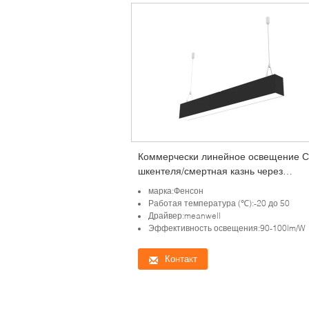
Коммерчески линейное освещение 
шкентеля/смертная казнь через
повешение наивысшей мощности
марка:Фенсон
линейная освещают
Работая температура (℃):-20 до 50
Драйвер:meanwell
Эффективность освещения:90-100lm/W
Контакт