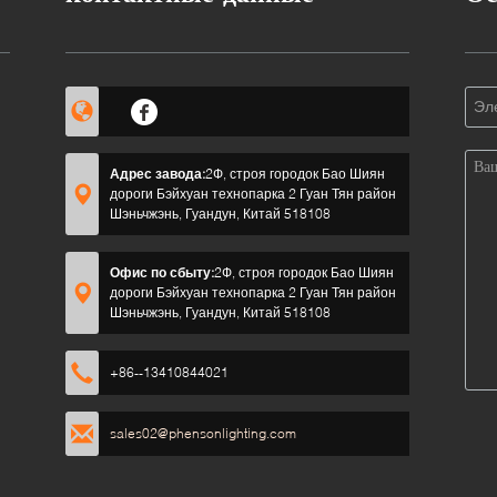
ы?
Адрес завода:
2Ф, строя городок Бао Шиян
дороги Бэйхуан технопарка 2 Гуан Тян район
Шэньчжэнь, Гуандун, Китай 518108
Офис по сбыту:
2Ф, строя городок Бао Шиян
дороги Бэйхуан технопарка 2 Гуан Тян район
Шэньчжэнь, Гуандун, Китай 518108
+86--13410844021
sales02@phensonlighting.com