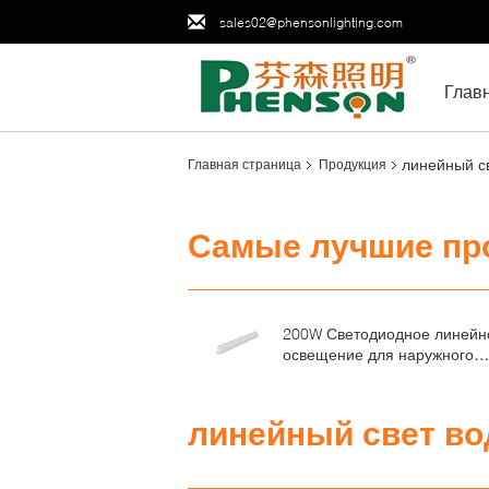
sales02@phensonlighting.com
Глав
линейный с
Главная страница
Продукция
Самые лучшие пр
200W Светодиодное линейн
освещение для наружного
применения с возможность
соединения
линейный свет во