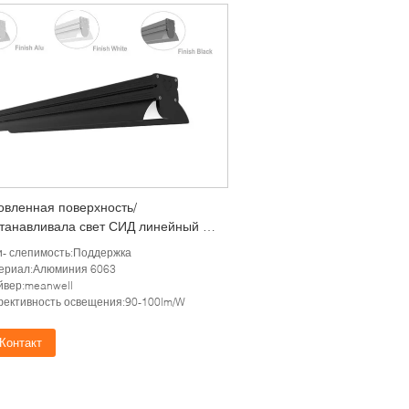
овленная поверхность/
танавливала свет СИД линейный с
иалом алюминия 6063
и- слепимость:Поддержка
ериал:Алюминия 6063
йвер:meanwell
ективность освещения:90-100lm/W
Контакт