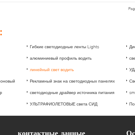
Pag
и：
Гибкие светодиодные ленты Lights
Ди
алюминиевый профиль водить
св
линейный свет водить
УД
еоновый
Рекламный знак на светодиодных панелях
Св
р
светодиодные драйвер источника питания
sm
УЛЬТРАФИОЛЕТОВЫЕ света СИД
По
контактные данные
Ос