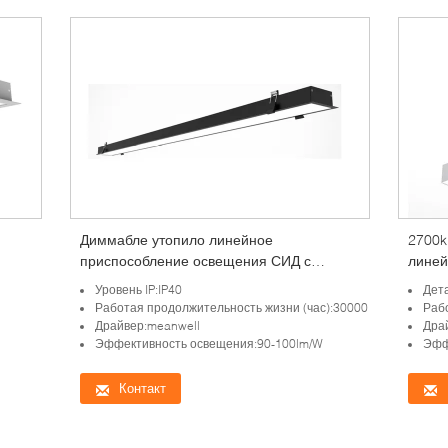
Диммабле утопило линейное
2700k
приспособление освещения СИД с
линей
материалом алюминия заливки формы
белиз
Уровень IP:IP40
Дет
Работая продолжительность жизни (час):30000
Раб
Драйвер:meanwell
Дра
Эффективность освещения:90-100lm/W
Эфф
Контакт