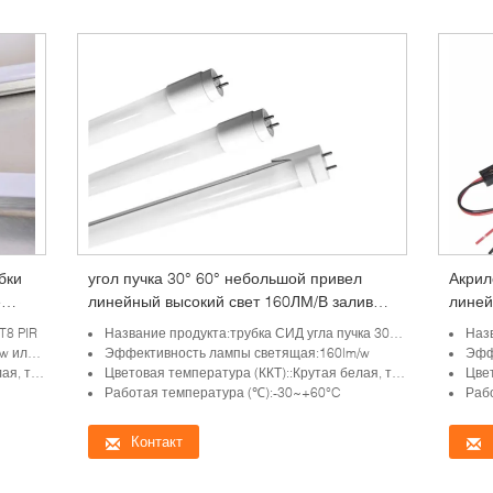
бки
угол пучка 30° 60° небольшой привел
Акрил
е
линейный высокий свет 160ЛМ/В залива
линей
никакое включено-выключено задержки
T8 PIR
Название продукта:трубка СИД угла пучка 30° 60°Small
Наз
немедленное
ольше
Эффективность лампы светящая:160lm/w
Эффе
 белизна
Цветовая температура (ККТ)::Крутая белая, теплая белизна, чистая белизна
Цветов
Работая температура (℃):-30~+60°C
Раб
Контакт