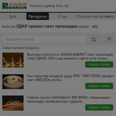
Phenson Lighting Tech.,Ltd
Дом
Продукты
О нас
Путешествие фабрики
>>
УДАР привел свет прокладки
Качество
supplier.
(43)
Самые лучшие продукты
Высокая плотность ОБМАНЫВАЕТ свет прокладки
СИД УДАРА 180 спад нижнего света угла пучка
15В степени
Запрос сейчас
На открытом воздухе удар IP67 15W CRI90 привел
свет 480LEDs ленты
Запрос сейчас
Гибкое сальто 240chips/m 8W 800lm обманывает
прокладку приведенную ударом
Запрос сейчас