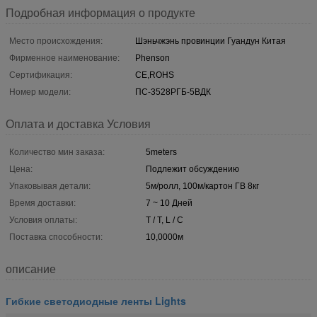
Подробная информация о продукте
Место происхождения:
Шэньчжэнь провинции Гуандун Китая
Фирменное наименование:
Phenson
Сертификация:
CE,ROHS
Номер модели:
ПС-3528РГБ-5ВДК
Оплата и доставка Условия
Количество мин заказа:
5meters
Цена:
Подлежит обсуждению
Упаковывая детали:
5м/ролл, 100м/картон ГВ 8кг
Время доставки:
7 ~ 10 Дней
Условия оплаты:
T / T, L / C
Поставка способности:
10,0000м
описание
Гибкие светодиодные ленты Lights