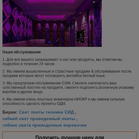
Наши обслуживания
1. Для все вашего запрашивает о нас или продукты, мы ответим вы
подробно в течение 24 часов.
2. Мы имеем вышколенные и страстные продажи & обслуживания после
продажи которые могут поговорить английск беглый язык.
3. Мы предлагаем обслуживания ОЭМ. Смогите напечатать ваш
собственный логотип на продукте, смогите подгонять розничную упаковку
коробки и другие вещи.
4. Мы имеем очень опытных инженеров НИОКР и мы имеем сильную
способность сделать проекты ОДМ.
Свет ленты тесемки СИД
Бирки:
,
гибкий свет приведенный ленты
,
гибкие света приведенные веревочки
Получить лучшую цену для