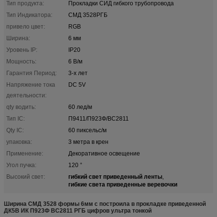
Тип продукта:
Прокладки СИД гибкого трубопровода
Тип Индикатора:
СМД 3528РГБ
привело цвет:
RGB
Ширина:
6 мм
Уровень IP:
IP20
Мощность:
6 В/м
Гарантия Период:
3-х лет
Напряжение тока
DC 5V
деятельности:
qty водить:
60 лед/м
Тип IC:
П9411/П923Ф/ВС2811
Qty IC:
60 пиксельс/м
упаковка:
3 метра в крен
Применение:
Декоративное освещение
Угол пучка:
120 °
гибкий свет приведенный ленты
Высокий свет:
,
гибкие света приведенные веревочки
Ширина СМД 3528 формы 6мм с построила в прокладке приведенной
ДК5В ИК П923Ф ВС2811 РГБ цифров ультра тонкой