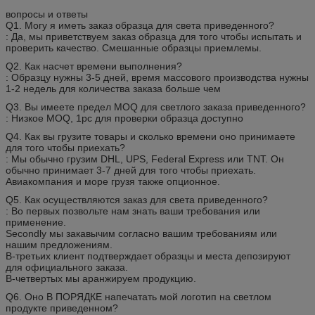
вопросы и ответы
Q1. Могу я иметь заказ образца для света приведенного?
: Да, мы приветствуем заказ образца для того чтобы испытать и
проверить качество. Смешанные образцы приемлемы.
Q2. Как насчет времени выполнения?
: Образцу нужны 3-5 дней, время массового производства нужны
1-2 недель для количества заказа больше чем
Q3. Вы имеете предел MOQ для светлого заказа приведенного?
: Низкое MOQ, 1pc для проверки образца доступно
Q4. Как вы грузите товары и сколько времени оно принимаете
для того чтобы приехать?
: Мы обычно грузим DHL, UPS, Federal Express или TNT. Он
обычно принимает 3-7 дней для того чтобы приехать.
Авиакомпания и море грузя также опционное.
Q5. Как осуществляются заказ для света приведенного?
: Во первых позвольте нам знать ваши требования или
применение.
Secondly мы закавычим согласно вашим требованиям или
нашим предложениям.
В-третьих клиент подтверждает образцы и места депозируют
для официального заказа.
В-четвертых мы аранжируем продукцию.
Q6. Оно В ПОРЯДКЕ напечатать мой логотип на светлом
продукте приведенном?