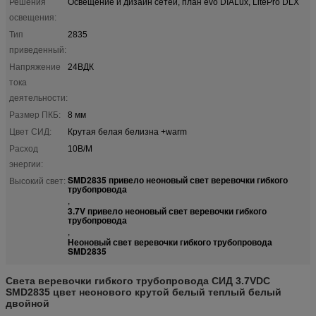
Решения
Освещение и дизайн сетей, план evo DIALux, LitePro DLX
освещения:
Тип
2835
приведенный:
Напряжение
24ВДК
тока
деятельности:
Размер ПКБ:
8 мм
Цвет СИД:
Крутая белая белизна +warm
Расход
10В/М
энергии:
SMD2835 привело неоновый свет веревочки гибкого
Высокий свет:
трубопровода
,
3.7V привело неоновый свет веревочки гибкого
трубопровода
,
Неоновый свет веревочки гибкого трубопровода
SMD2835
Света веревочки гибкого трубопровода СИД 3.7VDC
SMD2835 цвет неонового крутой белый теплый белый
двойной