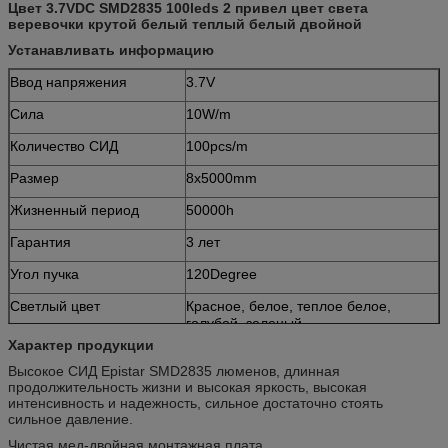
Цвет 3.7VDC SMD2835 100leds 2 привел цвет света
веревочки крутой белый теплый белый двойной
Устанавливать информацию
Ввод напряжения
3.7V
Сила
10W/m
Количество СИД
100pcs/m
Размер
8x5000mm
Жизненный период
50000h
Гарантия
3 лет
Угол пучка
120Degree
Светлый цвет
Красное, белое, теплое белое,
голубой, зеленый
Характер продукции
Высокое СИД Epistar SMD2835 люменов, длинная
продолжительность жизни и высокая яркость, высокая
интенсивность и надежность, сильное достаточно стоять
сильное давление.
Чистая мед-двойная монтажная плата