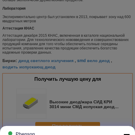
Лаборатория
Экспириментально центр был установлен в 2013, покрывает зону над 600
квадратных метров
Аттестация КНАС
Аттестация декабря 2015 КНАС, включенная в каталоге национальной
лаборатории. Для технологического нововведения и совершенствованих
продукций компании для того чтобы обеспечить полные середины
испытания, управление качества продукции обеспечить богатство
надежные проверки данных.
диод светлого излучения
smd вело диод
Бирки:
,
,
водить испускающ диод
Получить лучшую цену для
Высокие диод/жара СИД КРИ
3014 мини СМД испуская диод
для освещения украшения
Продолжать
Phenson