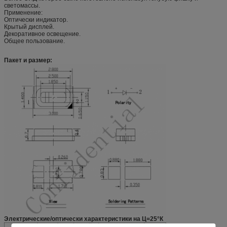
светомассы.
Применение:
Оптически индикатор.
Крытый дисплей.
Декоративное освещение.
Общее пользование.
Пакет и размер:
Электрические/оптически характеристики на Ц=25°К