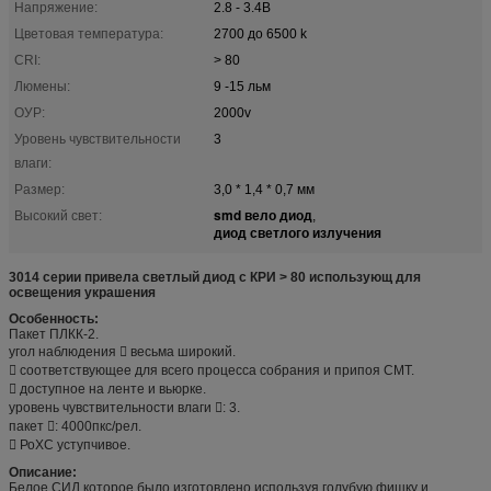
Напряжение:
2.8 - 3.4В
Цветовая температура:
2700 до 6500 k
CRI:
> 80
Люмены:
9 -15 льм
ОУР:
2000v
Уровень чувствительности
3
влаги:
Размер:
3,0 * 1,4 * 0,7 мм
smd вело диод
Высокий свет:
,
диод светлого излучения
3014 серии привела светлый диод с КРИ > 80 использующ для
освещения украшения
Особенность:
Пакет ПЛКК-2.
угол наблюдения  весьма широкий.
 соответствующее для всего процесса собрания и припоя СМТ.
 доступное на ленте и вьюрке.
уровень чувствительности влаги : 3.
пакет : 4000пкс/рел.
 РоХС уступчивое.
Описание:
Белое СИД которое было изготовлено используя голубую фишку и