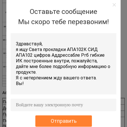
Оставьте сообщение
Мы скоро тебе перезвоним!
Абсолютный максимум оценок на Ц=25°К
Параметр
Символ
Классифицировать
Блоки
Диссипация силы
Пд
130
мВ
Пропускной ток
ЕСЛИ
40
мамы
Отправить
Пиковый
ИФП
100
мамы
пропускной ток