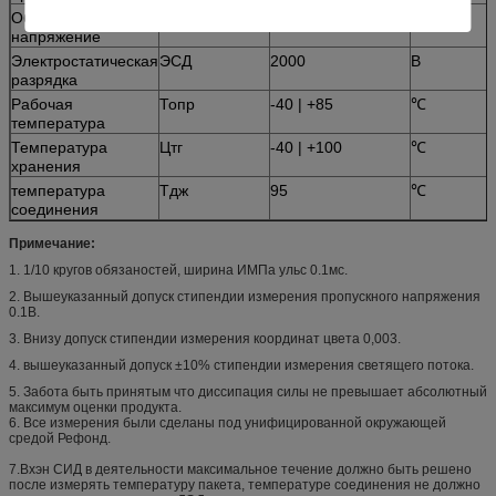
Обратное
ВР
5
В
напряжение
Электростатическая
ЭСД
2000
В
разрядка
Рабочая
Топр
-40 | +85
℃
температура
Температура
Цтг
-40 | +100
℃
хранения
температура
Тдж
95
℃
соединения
Примечание:
1. 1/10 кругов обязаностей, ширина ИМПа ульс 0.1мс.
2. Вышеуказанный допуск стипендии измерения пропускного напряжения
0.1В.
3. Внизу допуск стипендии измерения координат цвета 0,003.
4. вышеуказанный допуск ±10% стипендии измерения светящего потока.
5. Забота быть принятым что диссипация силы не превышает абсолютный
максимум оценки продукта.
6. Все измерения были сделаны под унифицированной окружающей
средой Рефонд.
7.Вхэн СИД в деятельности максимальное течение должно быть решено
после измерять температуру пакета, температуре соединения не должно