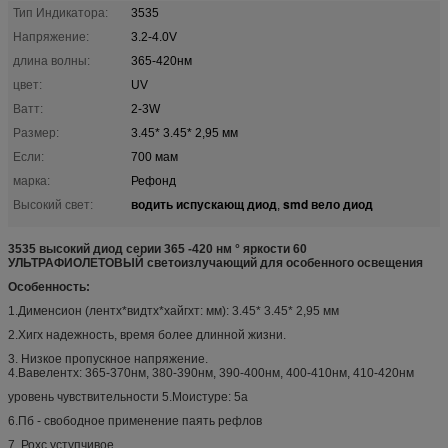
Тип Индикатора:
3535
Напряжение:
3.2-4.0V
длина волны:
365-420нм
цвет:
UV
Ватт:
2-3W
Размер:
3.45* 3.45* 2,95 мм
Если:
700 мам
марка:
Рефонд
водить испускающ диод
smd вело диод
Высокий свет:
,
3535 высокий диод серии 365 -420 нм ° яркости 60
УЛЬТРАФИОЛЕТОВЫЙ светоизлучающий для особенного освещения
Особенность:
1.Дименсион (лентх*видтх*хайгхт: мм): 3.45* 3.45* 2,95 мм
2.Хигх надежность, время более длинной жизни.
3. Низкое пропускное напряжение.
4.Вавелентх: 365-370нм, 380-390нм, 390-400нм, 400-410нм, 410-420нм
уровень чувствительности 5.Моистуре: 5а
6.Пб - свободное применение паять рефлов
7. Рохс уступчивое