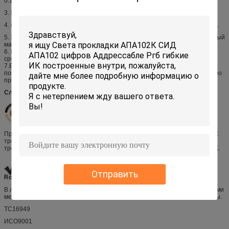
0.1В.
3. Внизу допуск стипендии измерения координат цвета 0,003.
4. вышеуказанный допуск ±10% стипендии измерения светящего потока.
5. Забота быть принятым что диссипация силы не превышает абсолютный
максимум оценки продукта.
6. Все измерения были сделаны под унифицированной окружающей
средой Рефонд.
7.Вхэн СИД в деятельности максимальное течение должно быть решено
после измерять температуру пакета, температуре соединения не должно
превысить максимум рате.ЛЭД
Служба технической поддержки
Пройдите международные проверяя эффективность предприятия и СГС
третьей стороны проверка социальной ответственности, в линии с
требованиями к кодекса поведения электронной промышленности ЭИКК.
Отправить
В линии с РОХС, ДОСТИГАЕМОСТЬЮ, ХФ, ИЭК/ЭН 62471, ЛМ-80 и другими
международными стандартами в результате испытания третьей стороны.
ТС16949
ИСО9001