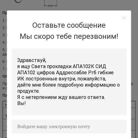
Применение:
1. Оптически индикатор
Оставьте сообщение
2. Баклигхт рекламы
Мы скоро тебе перезвоним!
3. Крытый дисплей
4. Освещение или баклигхт автомобиля
5. Баклигхт, конвертер, переключатель и логотип, контролируют и так
далее
6. Освещение автомобиля Аутомативе
7. Переключатель, монитор и общее пользование.
Описание:
Приведенное белое которое было изготовлено используя голубую фишку
и светомассу.
Параметр:
Номер детали.
ЕСЛИ (мамы), то
ВФ (В)
ЛМ
РФ-
600
3,3
180
ТВИ*ЭК33МКН
РФ-
500
3,3
145
ТВХ*ЭК33ТКН
РФ-
600
3,3
190