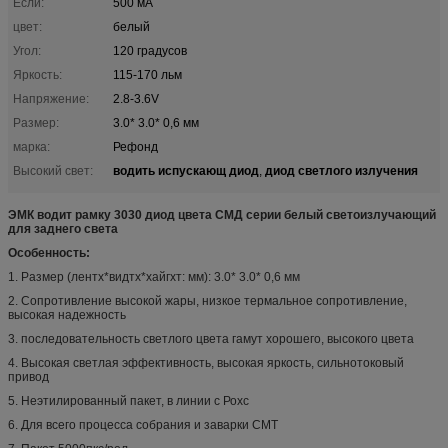
Если:
500 мА
цвет:
белый
Угол:
120 градусов
Яркость:
115-170 льм
Напряжение:
2.8-3.6V
Размер:
3.0* 3.0* 0,6 мм
марка:
Рефонд
водить испускающ диод
диод светлого излучения
Высокий свет:
,
ЭМК водит рамку 3030 диод цвета СМД серии белый светоизлучающий
для заднего света
Особенность:
1. Размер (лентх*видтх*хайгхт: мм): 3.0* 3.0* 0,6 мм
2. Сопротивление высокой жары, низкое термальное сопротивление,
высокая надежность
3. последовательность светлого цвета гамут хорошего, высокого цвета
4. Высокая светлая эффективность, высокая яркость, сильнотоковый
привод
5. Неэтилированный пакет, в линии с Рохс
6. Для всего процесса собрания и заварки СМТ