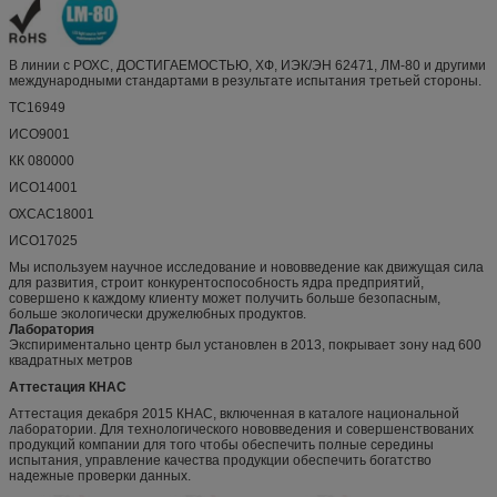
В линии с РОХС, ДОСТИГАЕМОСТЬЮ, ХФ, ИЭК/ЭН 62471, ЛМ-80 и другими
международными стандартами в результате испытания третьей стороны.
ТС16949
ИСО9001
КК 080000
ИСО14001
ОХСАС18001
ИСО17025
Мы используем научное исследование и нововведение как движущая сила
для развития, строит конкурентоспособность ядра предприятий,
совершено к каждому клиенту может получить больше безопасным,
больше экологически дружелюбных продуктов.
Лаборатория
Экспириментально центр был установлен в 2013, покрывает зону над 600
квадратных метров
Аттестация КНАС
Аттестация декабря 2015 КНАС, включенная в каталоге национальной
лаборатории. Для технологического нововведения и совершенствованих
продукций компании для того чтобы обеспечить полные середины
испытания, управление качества продукции обеспечить богатство
надежные проверки данных.