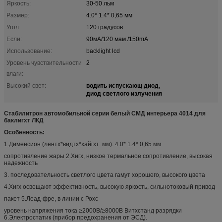
Яркость:
30-50 льм
Размер:
4.0* 1.4* 0,65 мм
Угол:
120 градусов
Если:
90мА/120 мам /150mA
Использование:
backlight lcd
Уровень чувствительности
2
влаги:
водить испускающ диод
Высокий свет:
,
диод светлого излучения
Стабилитрон автомобильной серии белый СМД интерьера 4014 для
баклигхт ЛКД
Особенность:
1.Дименсион (лентх*видтх*хайгхт: мм): 4.0* 1.4* 0,65 мм
сопротивление жары 2.Хигх, низкое термальное сопротивление, высокая
надежность
3. последовательность светлого цвета гамут хорошего, высокого цвета
4.Хигх освещают эффективность, высокую яркость, сильнотоковый привод
пакет 5.Леад-фре, в линии с Рохс
уровень напряжения тока ≥2000В/≥8000В Витхстанд разрядки
6.Электростатик (прибор предохранения от ЭСД).