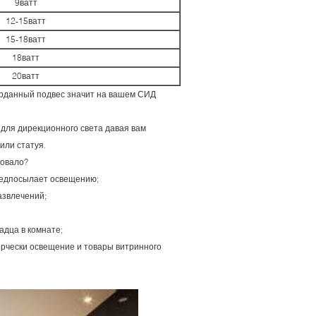
9ватт
12-15ватт
15-18ватт
18ватт
20ватт
карданный подвес значит на вашем СИД
для дирекционного света давая вам
или статуя.
зовало?
предпосылает освещению;
азвлечений;
адца в комнате;
ерчески освещение и товары витринного