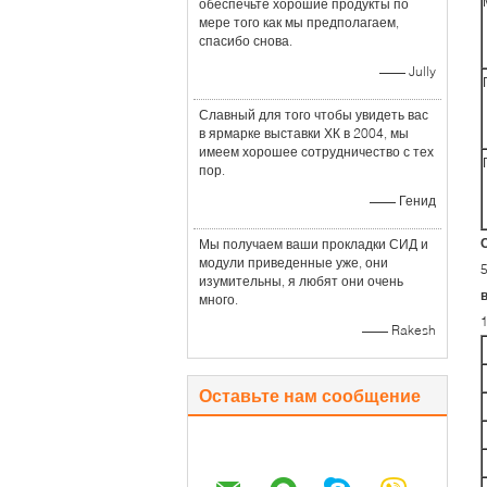
обеспечьте хорошие продукты по
мере того как мы предполагаем,
спасибо снова.
—— Jully
Славный для того чтобы увидеть вас
в ярмарке выставки ХК в 2004, мы
имеем хорошее сотрудничество с тех
пор.
—— Генид
Мы получаем ваши прокладки СИД и
модули приведенные уже, они
5
изумительны, я любят они очень
много.
—— Rakesh
Оставьте нам сообщение