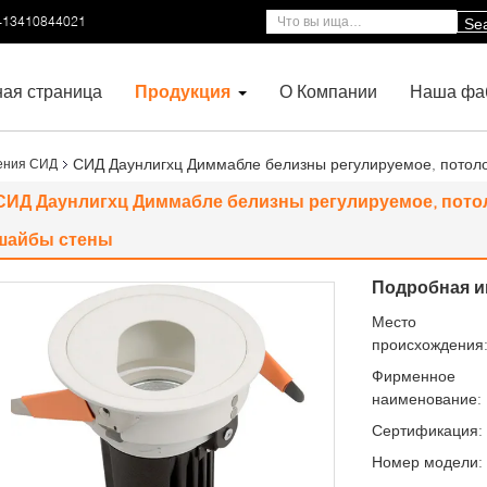
-13410844021
Se
ная страница
Продукция
О Компании
Наша фа
СИД Даунлигхц Диммабле белизны регулируемое, потол
ения СИД
СИД Даунлигхц Диммабле белизны регулируемое, пото
шайбы стены
Подробная и
Место
происхождения
Фирменное
наименование:
Сертификация:
Номер модели: