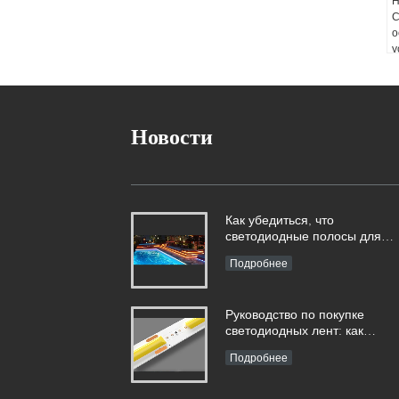
Н
С
о
у
п
ж
п
с
с
Новости
б
п
Как убедиться, что
светодиодные полосы для
бассейна на 100% безопасн
Подробнее
Руководство по покупке
светодиодных лент: как
отличить хорошие и плохие
Подробнее
светодиодные ленты?