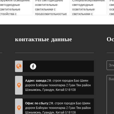
аружное освещение
IP65 светодиодные
Специализированные
IP
ветодиодные
осветительные
светодиодные
св
светительные
светильники с
осветительные
ос
стройства с
продолжительностью
светильники с
св
родолжительностью
жизни 50 тысяч часов
входным
пр
изни 50 лет,
и широким
напряжением AC85-
пр
редназначенные для
диапазоном цветовой
265V,
пр
облюдения строгих
температуры от 2700
предназначенные для
св
тандартов
до 6500K Подходит
обеспечения и
ис
контактные данные
Ос
езопасности и
для наружных условий
освещения
пр
роизводительности
производительности в
различных бизнес-
средах
ы?
Адрес завода:
2Ф, строя городок Бао Шиян
дороги Бэйхуан технопарка 2 Гуан Тян район
Шэньчжэнь, Гуандун, Китай 518108
Офис по сбыту:
2Ф, строя городок Бао Шиян
дороги Бэйхуан технопарка 2 Гуан Тян район
Шэньчжэнь, Гуандун, Китай 518108