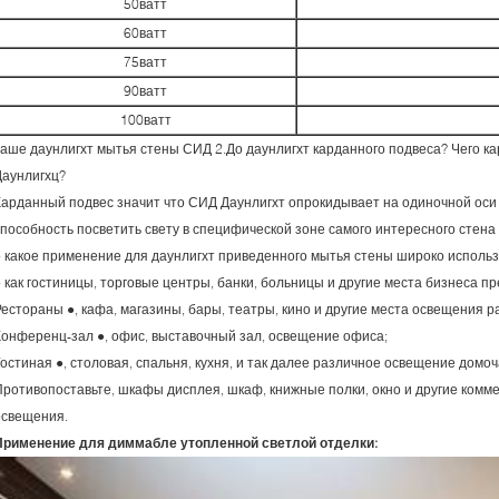
50ватт
60ватт
75ватт
90ватт
100ватт
ваше даунлигхт мытья стены СИД 2.До даунлигхт карданного подвеса? Чего 
Даунлигхц?
Карданный подвес значит что СИД Даунлигхт опрокидывает на одиночной оси 
способность посветить свету в специфической зоне самого интересного стена 
● какое применение для даунлигхт приведенного мытья стены широко исполь
● как гостиницы, торговые центры, банки, больницы и другие места бизнеса 
Рестораны ●, кафа, магазины, бары, театры, кино и другие места освещения р
Конференц-зал ●, офис, выставочный зал, освещение офиса;
Гостиная ●, столовая, спальня, кухня, и так далее различное освещение домоч
Противопоставьте, шкафы дисплея, шкаф, книжные полки, окно и другие комм
освещения.
Применение для диммабле утопленной светлой отделки: