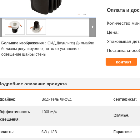
Оплата и дос
Количество мин 
Цена:
Упаковывая дет
Большие изображения :
СИД Даунлигхц Диммабле
белизны регулируемое, потолок установило
Поставка спосо
освещение шайбы стены
контакт
Подробное описание продукта
Драйвер:
Водитель Лифуд
сертификат:
Эффективность
100Lm/w
DIMMER:
свещения:
власть:
6W / 12В
Гарантия: