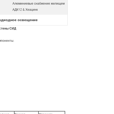
Алюминиевые снабжение жилищем
АДК12 & Хеацинк
одиодное освещение
 стены СИД
мпоненты.