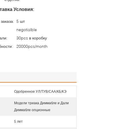
тавка Условия:
заказа:
5 шт
negotialble
али:
30pcs в коробку
бности:
20000pcs/month
Одобренное УЛ/ТУВ/САА/КБ/КЭ
Модели триака Диммабле и Дали
Диммабле опционные
5 лет