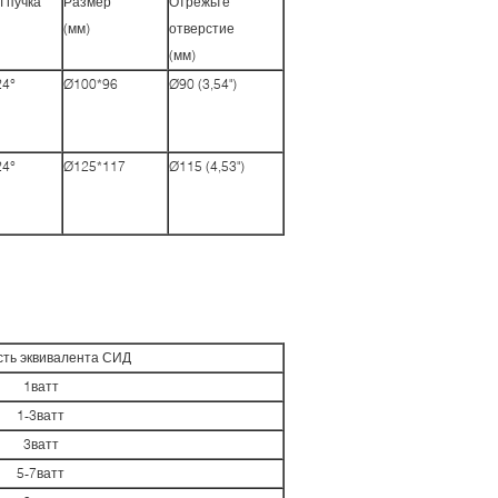
л пучка
Размер
Отрежьте
(мм)
отверстие
(мм)
24°
Ø100*96
Ø90 (3,54")
24°
Ø125*117
Ø115 (4,53")
сть эквивалента СИД
1ватт
1-3ватт
3ватт
5-7ватт