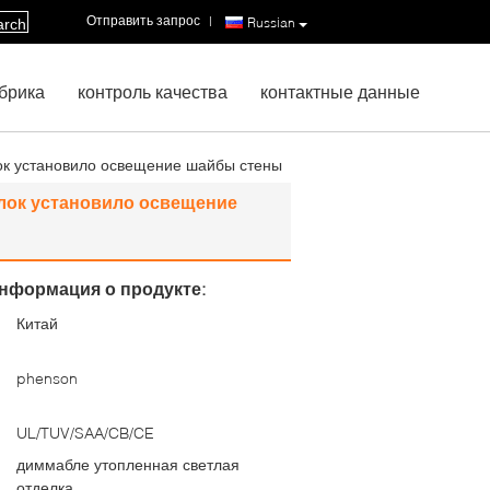
Отправить запрос
|
Russian
arch
брика
контроль качества
контактные данные
ок установило освещение шайбы стены
лок установило освещение
нформация о продукте:
Китай
:
phenson
UL/TUV/SAA/CB/CE
диммабле утопленная светлая
отделка