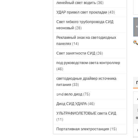
линейный свет водить
(36)
УДАР привел свет прокладки
(43)
Свет гибкого трубопровода СИД
неоновый
(28)
Рекламный знак на светодиодных
панелях
(14)
Свет занятности СИД
(26)
под руководством света контроллер
(46)
светодиодные драйвер источника
питания
(33)
smd вело диод
(75)
Диод СИД УДАРА
(46)
УЛЬТРАФИОЛЕТОВЫЕ света СИД
о
(11)
Портативная электростанция
(15)