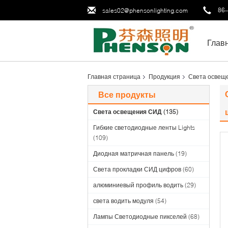
86-
sales02@phensonlighting.com
Глав
Главная страница
Продукция
Света освещ
Все продукты
Света освещения СИД
(135)
Гибкие светодиодные ленты Lights
(109)
Диодная матричная панель
(19)
Света прокладки СИД цифров
(60)
алюминиевый профиль водить
(29)
света водить модуля
(54)
Лампы Светодиодные пикселей
(68)