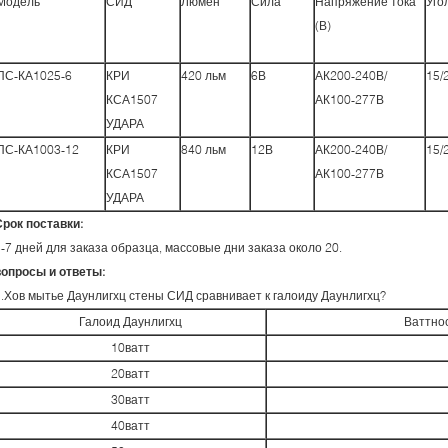
Модель
СИД
Люмен
Сила
Напряжение тока
Уго
(В)
ПС-КА1025-6
КРИ
420 льм
6В
АК200-240В/
15/
КСА1507
АК100-277В
УДАРА
ПС-КА1003-12
КРИ
840 льм
12В
АК200-240В/
15/
КСА1507
АК100-277В
УДАРА
Срок поставки:
-7 дней для заказа образца, массовые дни заказа около 20.
вопросы и ответы:
1.Хов мытье Даунлигхц стены СИД сравнивает к галоиду Даунлигхц?
Галоид Даунлигхц
Ваттно
10ватт
20ватт
30ватт
40ватт