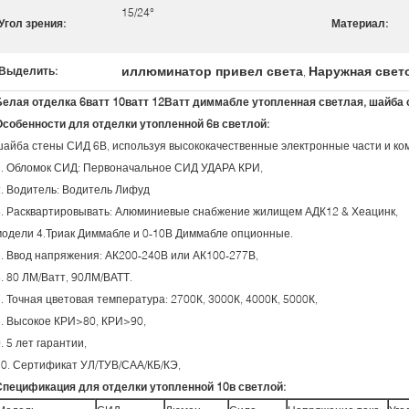
15/24°
Угол зрения:
Материал:
иллюминатор привел света
Наружная свет
Выделить:
,
Белая отделка 6ватт 10ватт 12Ватт диммабле утопленная светлая, шайба
Особенности для отделки утопленной 6в светлой:
шайба стены СИД 6В, используя высококачественные электронные части и ко
1. Обломок СИД: Первоначальное СИД УДАРА КРИ,
2. Водитель: Водитель Лифуд
3. Расквартировывать: Алюминиевые снабжение жилищем АДК12 & Хеацинк,
модели 4.Триак Диммабле и 0-10В Диммабле опционные.
5. Ввод напряжения: АК200-240В или АК100-277В,
6. 80 ЛМ/Ватт, 90ЛМ/ВАТТ.
. Точная цветовая температура: 2700К, 3000К, 4000К, 5000К,
8. Высокое КРИ>80, КРИ>90,
. 5 лет гарантии,
10. Сертификат УЛ/ТУВ/САА/КБ/КЭ,
Спецификация для отделки утопленной 10в светлой: