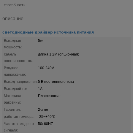
способности:
описание
светодиодные драйвер источника питания
Выходная
5w
мощность:
Кабель
длина 1.2М (опционная)
постоянного тока:
Входное
100-240V
напряжение:
Выход напряжения:
5 В постоянного тока
Выходной ток:
1A
Материал
Пластиковые
раковины:
Гарантия:
2-х лет
работая темпера:
-25~+40℃
Частота входного
50/ 60HZ
сигнала: