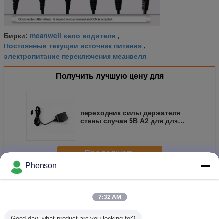
meanwell вело водителя
Бирки:
,
Постоянный текущий источник питания
,
электропитание переключения меанвелл
Получить лучшую цену для
переходник силы держателя
стены случая 5В А2 для для
прокладок приведенных света/
мобильного телефона
Продолжать
Phenson
светодиодные драйвер источника питания
Больше
7:32 AM
Good day, what product are you looking for?