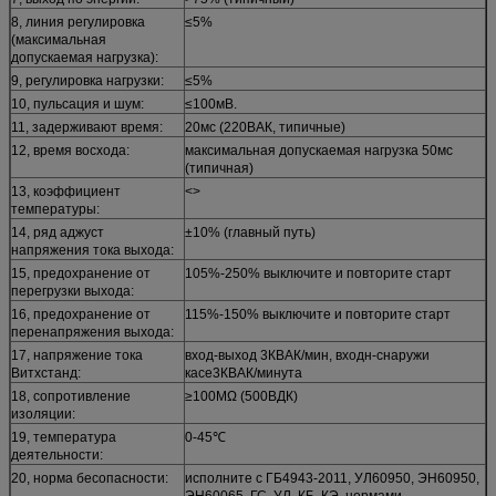
8, линия регулировка
≤5%
(максимальная
допускаемая нагрузка):
9, регулировка нагрузки:
≤5%
10, пульсация и шум:
≤100мВ.
11, задерживают время:
20мс (220ВАК, типичные)
12, время восхода:
максимальная допускаемая нагрузка 50мс
(типичная)
13, коэффициент
<>
температуры:
14, ряд аджуст
±10% (главный путь)
напряжения тока выхода:
15, предохранение от
105%-250% выключите и повторите старт
перегрузки выхода:
16, предохранение от
115%-150% выключите и повторите старт
перенапряжения выхода:
17, напряжение тока
вход-выход 3КВАК/мин, входн-снаружи
Витхстанд:
касе3КВАК/минута
18, сопротивление
≥100МΩ (500ВДК)
изоляции:
19, температура
0-45℃
деятельности:
20, норма бесопасности:
исполните с ГБ4943-2011, УЛ60950, ЭН60950,
ЭН60065, ГС, УЛ, КБ, КЭ, нормами