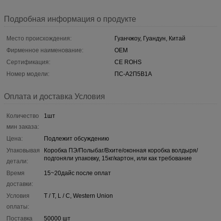
Подробная информация о продукте
Место происхождения:
Гуанчжоу, Гуандун, Китай
Фирменное наименование:
OEM
Сертификация:
CE ROHS
Номер модели:
ПС-А2П5В1А
Оплата и доставка Условия
Количество
1шт
мин заказа:
Цена:
Подлежит обсуждению
Упаковывая
Коробка ПЭ/Полыбаг/Вхите/оконная коробка волдыря/
подгоняли упаковку, 15кг/картон, или как требование
детали:
Время
15~20дайс после оплат
доставки:
Условия
T / T, L / C, Western Union
оплаты:
Поставка
50000 шт