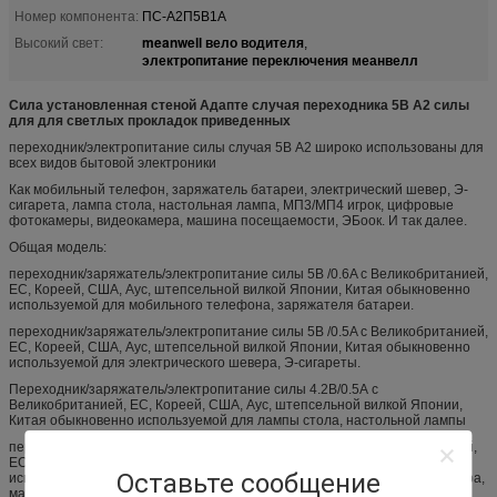
Номер компонента:
ПС-А2П5В1А
meanwell вело водителя
Высокий свет:
,
электропитание переключения меанвелл
Сила установленная стеной Адапте случая переходника 5В А2 силы
для для светлых прокладок приведенных
переходник/электропитание силы случая 5В А2 широко использованы для
всех видов бытовой электроники
Как мобильный телефон, заряжатель батареи, электрический шевер, Э-
сигарета, лампа стола, настольная лампа, МП3/МП4 игрок, цифровые
фотокамеры, видеокамера, машина посещаемости, ЭБоок. И так далее.
Общая модель:
переходник/заряжатель/электропитание силы 5В /0.6A с Великобританией,
ЕС, Кореей, США, Аус, штепсельной вилкой Японии, Китая обыкновенно
используемой для мобильного телефона, заряжателя батареи.
переходник/заряжатель/электропитание силы 5В /0.5A с Великобританией,
ЕС, Кореей, США, Аус, штепсельной вилкой Японии, Китая обыкновенно
используемой для электрического шевера, Э-сигареты.
Переходник/заряжатель/электропитание силы 4.2В/0.5А с
Великобританией, ЕС, Кореей, США, Аус, штепсельной вилкой Японии,
Китая обыкновенно используемой для лампы стола, настольной лампы
переходник/заряжатель/электропитание силы 5В /1A с Великобританией,
ЕС, Кореей, США, Аус, штепсельной вилкой Японии, Китая обыкновенно
Оставьте сообщение
используемой для игрока МП3/МП4, цифровые фотокамеры, видеокамера,
машина посещаемости, ЭБоок.