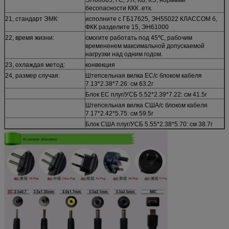
бесопасности ККК .етк.
21, стандарт ЭМК:
исполните с ГБ17625, ЭН55022 КЛАССОМ б,
ФКК разделите 15, ЭН61000
22, время жизни:
смогите работать под 45℃, рабочим
времененем максимальной допускаемой
нагрузки над одним годом.
23, охлаждая метод:
конвекция
24, размер случая:
Штепсельная вилка ЕС/с блоком кабеля
7.13*2.38*7.26: см 63.2г
Блок ЕС плуг/УСБ 5.52*2.39*7.22: см 41.5г
Штепсельная вилка США/с блоком кабеля
7.17*2.42*5.75: см 59.5г
Блок США плуг/УСБ 5.55*2.38*5.70: см 38.7г