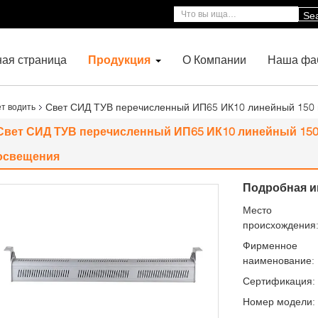
Se
ная страница
Продукция
О Компании
Наша фа
Свет СИД ТУВ перечисленный ИП65 ИК10 линейный 150 
т водить
Свет СИД ТУВ перечисленный ИП65 ИК10 линейный 150
освещения
Подробная и
Место
происхождения
Фирменное
наименование:
Сертификация:
Номер модели: