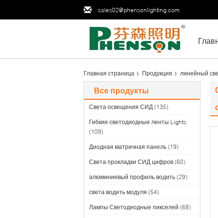
sales02@phensonlighting.com
Глав
Главная страница
Продукция
линейный све
Все продукты
Света освещения СИД
(135)
Гибкие светодиодные ленты Lights
(109)
Диодная матричная панель
(19)
Света прокладки СИД цифров
(60)
алюминиевый профиль водить
(29)
света водить модуля
(54)
Лампы Светодиодные пикселей
(68)