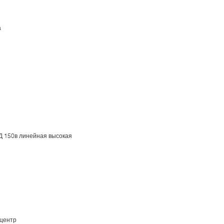
а
Д 150в линейная высокая
 центр