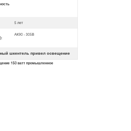
ность
5 лет
АК90 - 305В
):
ный шкентель привел освещение
щение 150 ватт промышленное