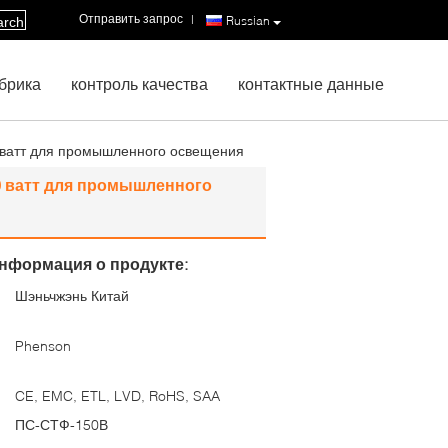
Отправить запрос
|
Russian
arch
брика
контроль качества
контактные данные
ватт для промышленного освещения
 ватт для промышленного
нформация о продукте:
Шэньчжэнь Китай
:
Phenson
CE, EMC, ETL, LVD, RoHS, SAA
ПС-СТФ-150В