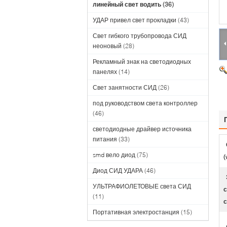
линейный свет водить
(36)
УДАР привел свет прокладки
(43)
Свет гибкого трубопровода СИД
неоновый
(28)
Рекламный знак на светодиодных
панелях
(14)
Свет занятности СИД
(26)
под руководством света контроллер
(46)
светодиодные драйвер источника
питания
(33)
smd вело диод
(75)
(
Диод СИД УДАРА
(46)
УЛЬТРАФИОЛЕТОВЫЕ света СИД
с
(11)
с
Портативная электростанция
(15)