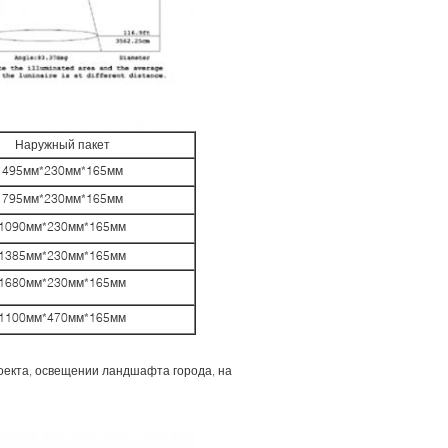
Наружный пакет
495мм*230мм*165мм
795мм*230мм*165мм
1090мм*230мм*165мм
1385мм*230мм*165мм
1680мм*230мм*165мм
1100мм*470мм*165мм
екта, освещении ландшафта города, на