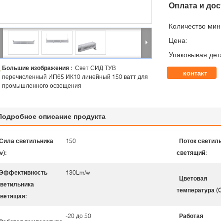
Оплата и дос
Количество мин 
Цена:
Упаковывая дет
Большие изображения :
Свет СИД ТУВ
контакт
перечисленный ИП65 ИК10 линейный 150 ватт для
промышленного освещения
Подробное описание продукта
Сила светильника
150
Поток светил
w):
светящий:
Эффективность
130Lm/w
Цветовая
ветильника
температура (C
ветящая:
-20 до 50
Работая