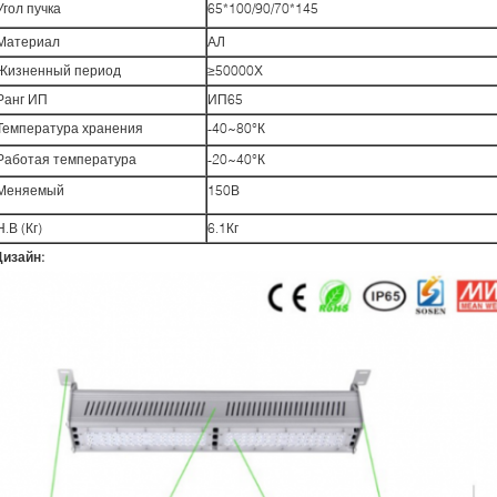
Угол пучка
65*100/90/70*145
Материал
АЛ
Жизненный период
≥50000Х
Ранг ИП
ИП65
Температура хранения
-40~80°К
Работая температура
-20~40°К
Меняемый
150В
Н.В (Кг)
6.1Кг
Дизайн: