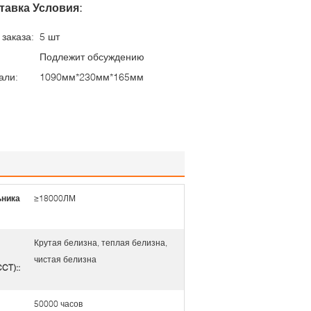
тавка Условия:
заказа:
5 шт
Подлежит обсуждению
али:
1090мм*230мм*165мм
ьника
≥18000ЛМ
Крутая белизна, теплая белизна,
чистая белизна
CT)::
50000 часов