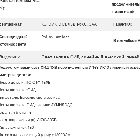
Работая температура
продолжитель
℃):
жизни (час):
сертификат:
КЭ, ЭМК, ЭТЛ, ЛВД, РоХС, САА
Гарантия:
Светодиодный
Philips Lumileds
Вход voltage(V
сточник света:
Свет залива СИД линейный высокий
линей
Выделить:
,
Водоустойчивый свет СИД ТУВ перечисленный ИП65 ИК10 линейный осве
Быстрые детали:
Номер детали: ПС-СТФ-150В
Источник света: СИД
Тип деталя: Высокие света залива
Источник света СИД: Филипс ЛУМИЛЭДС
арантия (леты): 5
Ввод напряжения (в): АК90-305В
Сила лампы (в): 150
Поток лампы светящий (льм): ≥18000ЛМ