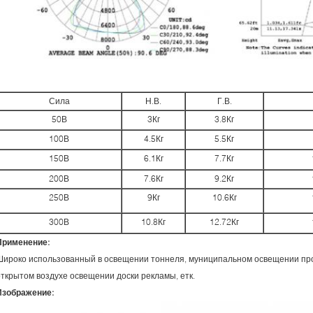
Сила
Н.В.
Г.В.
50В
3Кг
3.8Кг
100В
4.5Кг
5.5Кг
150В
6.1Кг
7.7Кг
200В
7.6Кг
9.2Кг
250В
9Кг
10.6Кг
300В
10.8Кг
12.72Кг
Применение:
Широко использованный в освещении тоннеля, муниципальном освещении про
открытом воздухе освещении доски рекламы, етк.
Изображение: