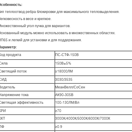
Особенность:
Тип теплоотвод ребра блокировки для максимального тепловыделения.
егковесность в весе и крепкое.
Множественный угол пучка для вариантов.
Основанный модуль можно использовать в множественных областях.
ИП65 и легкий для установки и для поддержания.
Параметр:
Код продукта
ПС-СТФ-150В
Сила
150В±5%
Светящий поток
≥18000ЛМ
СИД
3030/3535
Водитель
МеанВелл/СоСен
Напряжение тока
АК90-305В
Светящая эффективность
100-130ЛМ/Вл
КРИ
≥70
ККТ
3000К/4000К/5000К/6000К/7000К
ПФ
≥0.9