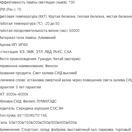
Эффективность лампы светящая (льм/в): 130
РИ (Ра>): 70
Цветовая температура (ККТ): Крутая белизна, теплая белизна, чистая белизн
Работая температура (℃): -20 до 50
Работая продолжительность жизни (час): 50000
Материал тела лампы: Алюминий
Оценка ИП: ИП65
Аттестация: КЭ, ЭМК, ЭТЛ, ЛВД, РоХС, САА
Место происхождения: Гуандун, Китай (материк)
Фирменное наименование: Фенсон
Название продукта: Свет залива СИД высокий
Ключевое слово: установка смертной казни через повешение света залива СИ
Гарантия: 5 лет гарантии
ККТ: 3000к~6000к
Обломок СИД: Филипс ЛУМИЛЭДС
Водитель: Середина хорошее СОСЭН
гол пучка: 65*100/90/70*145
Сила: 50в/100в/150в/200в/250в/300в/400в/500в
Применение: Спортзал, склад, фабрика, выставочный зал, парковка, торговый