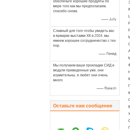
обеспечьте хорошие продукты по
мере того как мы предполагаем,
К
спасибо снова.
—— Jully
Славный для того чтобы увидеть вас
в ярмарке выставки ХК в 2004, мы
имеем хорошее сотрудничество с тех
пор.
—— Генид
Мы получаем ваши прокладки СИД и
модули приведенные уже, они
изумительны, я любят они очень
много.
—— Rakesh
Оставьте нам сообщение
У