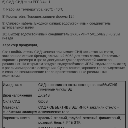
6) СИД: СИД силы РГБВ 4ин1
7) Рабочая температура: -20℃~ 40℃
8) Кронштейн: Порошок заливки формы 12#
9) Силовой кабель: Входной сигнал: водоустойчивый соединитель
штепсельной вилки
10) Выход: водоустойчивый соединитель 2×Х07РН-Ф 5×1.5мм2 Л=0.25м
гнезда
Характер продукции,
Свет шайбы стены СИД Фенсон принимает СИД как источник света,
закаленное стекло бренда, алюминий 6063 для тела лампы. Различные
варианты размера и цвета доступные для потребностей клиентов
различных. На открытом воздухе водоустойчивое ИП67, видлы аппликатед
в различном проекте освещения. Супер тонкое, хорошее тепловыделение
и славное возникновение тепло приветствованные различными
клиентами.
Имя деталя
СИД огораживает света освещения шайбы/СИД
линейные лигхт/ЛЭД
Ввод напряжения
ДК 24В
Сила СИД
6кс6В
Материал
СИД + ОБЪЕКТИВ ЛЭДЛИНК + закалили стекло +
снабжения жилищем
алюминиевое тело
Варианты цвета
Красный, желтый, голубой, зеленый, фиолетовый,
розовый, белый, РГБ ЭТК.