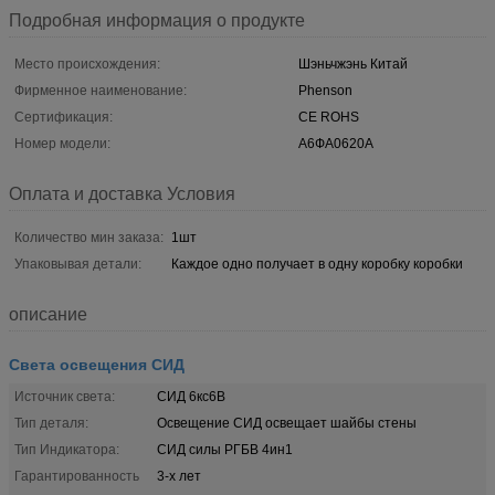
Подробная информация о продукте
Место происхождения:
Шэньчжэнь Китай
Фирменное наименование:
Phenson
Сертификация:
CE ROHS
Номер модели:
А6ФА0620А
Оплата и доставка Условия
Количество мин заказа:
1шт
Упаковывая детали:
Каждое одно получает в одну коробку коробки
описание
Света освещения СИД
Источник света:
СИД 6кс6В
Тип деталя:
Освещение СИД освещает шайбы стены
Тип Индикатора:
СИД силы РГБВ 4ин1
Гарантированность
3-х лет