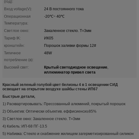
(год):
Вход voltage(V):
24 В постоянного тока
Операционная
-20℃~ 40℃
Температура:
Светлое окно:
Закаленное стекло. Т=3мм
Тариф IK:
ИК05
кронштейн:
Порошок заливки формы 12#
Типичное
48W
потребление (в):
Крытый светодиодное освещение
Высокий свет:
,
иллюминатор привел света
Красный зеленый голубой цвет белизны 4 в 1 освещении СИД
освещает на открытом воздухе шайбы стены ИП67
Быстрые детали,
1) Расквартировывать: Прессованный алюминий, покрытый порошок
2) Объектив: Оптически объектив. еффисиенси≥85%
3) Светлое окно: Закаленное стекло. Т=3мм
4) Кабель: ИП-68 ПГ-13.5
5) Набивка: Стекло и снабжение жилищем загерметизированный силикон