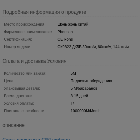
Подробная информация о продукте
Место происхождения:
Шэньчжэнь Китай
Фирменное наименование:
Phenson
Сертификация:
CE Rohs
Номер модели:
СК9822 ДК5В 30пкс/м, 60пкс/м, 144пкс/м
Оплата и доставка Условия
Количество мин заказа:
5M
Цена:
Подлежит обсуждению
Упаковывая детали:
5 М/барабанов
Время доставки:
8-15 дней
Условия оплаты:
T/T
Поставка способности:
1000000M/Month
описание
Света прокладки СИД цифров