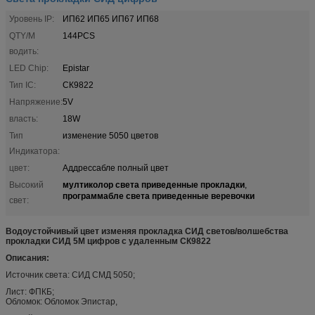
Уровень IP:
ИП62 ИП65 ИП67 ИП68
QTY/M
144PCS
водить:
LED Chip:
Epistar
Тип IC:
СК9822
Напряжение:
5V
власть:
18W
Тип
изменение 5050 цветов
Индикатора:
цвет:
Аддрессабле полный цвет
мултиколор света приведенные прокладки
Высокий
,
программабле света приведенные веревочки
свет:
Водоустойчивый цвет изменяя прокладка СИД светов/волшебства
прокладки СИД 5М цифров с удаленным СК9822
Описания:
Источник света: СИД СМД 5050;
Лист: ФПКБ;
Обломок: Обломок Эпистар,