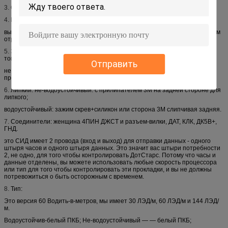
3.
Стандартная длина вьюрка: 5метер/ролл, также можно подгонять.
4.
Куттед: 1 интегрировало СИД РГБ в этап, можно куттед в 1ЛЭД.
вы можете отрезать это вещество довольно легко с резцами провода, там
отрезк-линии
5.
Электропитание: Вы должны использовать электропитание ДК 5В для
того чтобы привести это стрюп в действие,
Отправить
не используйте более высоко чем 6В или вы можете разрушить всю
прокладку.
6.
Липкий: не-водоустойчивый: с прилипателем 3М на задней стороне для
липкого;
водоустойчивый: зажим скрев+силикон или сторона 3М слипчивая задняя.
7.
Соединители: женщина 4ПИН ДЖСТ и разъем-вилки, ДАТ, КЛК, ДК5В+,
ГНД.
это СИД имеет 2 провода (вход и выход) для отправки данных - одного
штыря часов и одного штыря данных. Это значит вас штыри потребности
2, не одно, для того чтобы контролировать ДотСтарс. Потому что часы и
данные отделены, вы можете использовать любые скорость процессора
или тип для того чтобы контролировать эти прокладки, и вы не должны
потревожиться о быть осторожным с временем.
8.
Тип:
Это версия 60 Водить-в-метров, мы имеет 30 ЛЭД/м, 60 ЛЭД/м и 144 ЛЭД/
м.
Водоустойчив-белый ПКБ; Не-водоустойчивый — — белый ПКБ;