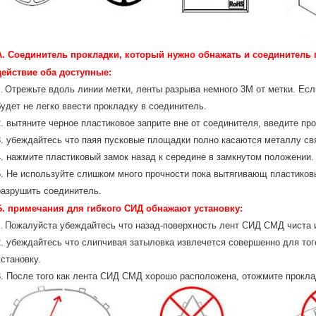
А. Соединитель прокладки, который нужно обнажать и соединитель 
действие оба доступные:
1.
Отрежьте вдоль линии метки, ленты разрыва немного 3М от метки. Если
будет не легко ввести прокладку в соединитель.
2. вытяните черное пластиковое заприте вне от соединителя, введите про
3. убеждайтесь что паяя пусковые площадки полно касаются металлу св
4. нажмите пластиковый замок назад к середине в замкнутом положении.
5. Не используйте слишком много прочности пока вытягивающ пластиков
разрушить соединитель.
Б. примечания для гибкого СИД обнажают установку:
1.
Пожалуйста убеждайтесь что назад-поверхность лент СИД СМД чиста и 
2. убеждайтесь что слипчивая затыловка извлечется совершенно для то
установку.
3. После того как лента СИД СМД хорошо расположена, отожмите прокла