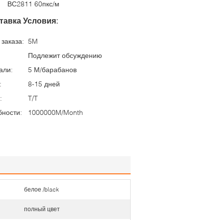
ВС2811 60пкс/м
тавка Условия:
заказа:
5M
Подлежит обсуждению
али:
5 М/барабанов
:
8-15 дней
:
T/T
бности:
1000000M/Month
белое /black
полный цвет