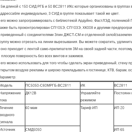
* 5м длиной с 150 СИД РГБ и 50 ВС2811 ИКс которые организованы в группах в
аддрессабле индивидуально, 3 СИД в группе показывает такой же цвет.
* его можно запрограммировать с библиотекой Ардуйно, ФастЛЭД, поленикой 
также быть проконтролирован СП105Э, СП103Э, ХК008 и другими предпрогр
* приведенный с соединителями 3пин ДЖСТ-СМ и отделенной силой/заземлен
группу можно отрезать на линии вырезывания. Вы можете сократить, удлинить 
* оно приходит с лентой само-прилипателя 3М на своей задней части, поэтому
и плоскую поверхность без всех винтов и зажимов.
* его можно использовать для того чтобы сделать экран приведенный, стену п
открытом воздухе рекламы и широко прикладывать к гостинице, КТВ, барам, ос
Параметр:
Модель
ПС5050-С60МРГБ-ВС2811
ИК
ВС2811
Напряжение
ДК12В
Управляйте
Постоянн 
тока
режимом
Течение
60 мам
Тариф ИП
ИП 20
входного
сигнала
Источник
СМД5050
ИП 65