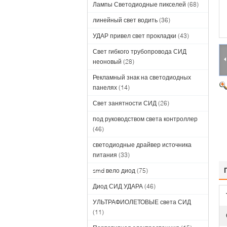
Лампы Светодиодные пикселей
(68)
линейный свет водить
(36)
УДАР привел свет прокладки
(43)
Свет гибкого трубопровода СИД
неоновый
(28)
Рекламный знак на светодиодных
панелях
(14)
Свет занятности СИД
(26)
под руководством света контроллер
(46)
светодиодные драйвер источника
питания
(33)
smd вело диод
(75)
Диод СИД УДАРА
(46)
УЛЬТРАФИОЛЕТОВЫЕ света СИД
(11)