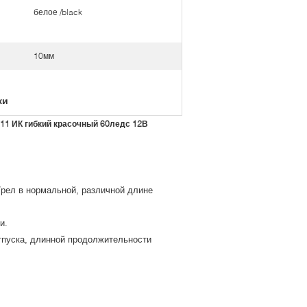
белое /black
10мм
ки
1 ИК гибкий красочный 60ледс 12В
/рел в нормальной, различной длине
и.
отпуска, длинной продолжительности