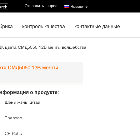
Отправить запрос
|
Russian
arch
брика
контроль качества
контактные данные
ДК цвета СМД5050 12В мечты волшебства
ета СМД5050 12В мечты
нформация о продукте:
Шэньчжэнь Китай
:
Phenson
CE Rohs