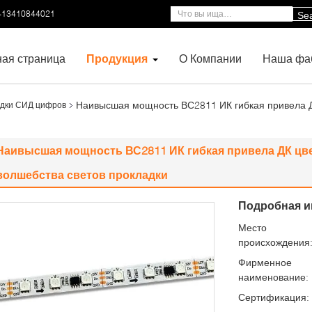
-13410844021
Se
ная страница
Продукция
О Компании
Наша фа
Наивысшая мощность ВС2811 ИК гибкая привела 
адки СИД цифров
Наивысшая мощность ВС2811 ИК гибкая привела ДК цв
волшебства светов прокладки
Подробная и
Место
происхождения
Фирменное
наименование:
Сертификация: