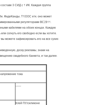
 составе 3 СИД с 1 ИК. Каждая группа
Пи, ФадеКанды, Т1000С етк. оно может
аммированными регуляторами ВС2811.
ными кабелями на обоих концах. Каждую
или согнуть его свободно если вы хотите.
 вы можете зафиксировать его на все сухих
риведенную, доску рекламы, знаки на
вещению свадебного банкета, и так далее.
напряжение тока
------
Клей ПУ/силиконе