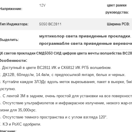
12V
цвет рамки
Напряжение:
руководства:
Тип Индикатора:
5050 ВС2811
Ширина PCB:
мултиколор света приведенные прокладки
,
Выделить:
программабле света приведенные веревоч
ДК светов прокладки СМД5050 СИД цифров цвета мечты волшебства ВС281
Особенности:
1.
Доступный в цвете ВС2811 ИК и СК6812 ИК РГБ волшебном.
2. ДК12В, 60ледс/м, 14.4в/м, с предпосылкой янтаря, белых и черных.
3. Куттабле каждое 3ЛЭДс вдоль меток вырезывания, пакет в вьюрке, 5м
доступно.
4. С лентой 3М в заднем, очень простой для установки на все поверхност
5. Отсутствие ультрафиолетов и инфракрасное излучение, низкого жар-
жизни для 35,000хрс.
6. Отсутствие темного пространства и с углом взгляда 120°.
7. КЭ и РоХС одобрили.
Описание: