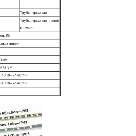
Трубка кремния
Трубка кремния + клей
кремния
ель ДК
ьные линии
.3мм
ента 3М
- 40°Ф~+140°Ф)
- 40°Ф~+140°Ф)