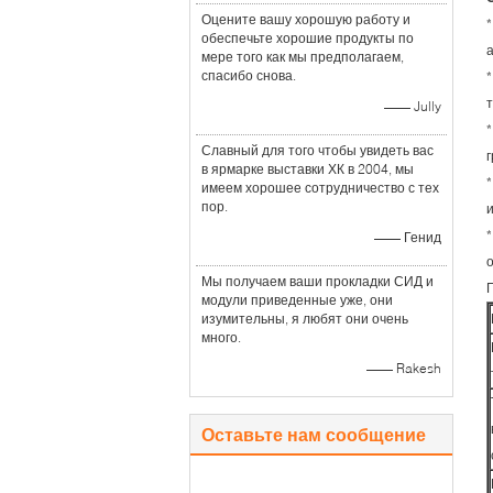
Оцените вашу хорошую работу и
обеспечьте хорошие продукты по
мере того как мы предполагаем,
спасибо снова.
—— Jully
Славный для того чтобы увидеть вас
в ярмарке выставки ХК в 2004, мы
имеем хорошее сотрудничество с тех
пор.
—— Генид
Мы получаем ваши прокладки СИД и
модули приведенные уже, они
изумительны, я любят они очень
много.
—— Rakesh
Оставьте нам сообщение