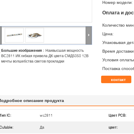
Номер модели:
Оплата и дос
Количество мин 
Цена:
Упаковывая дет
Большие изображения :
Наивысшая мощность
Время доставки
ВС2811 ИК гибкая привела ДК цвета СМД5050 12В
Условия оплаты
мечты волшебства светов прокладки
Поставка спосо
контакт
Подробное описание продукта
Тип IC:
ws2811
Цвет PCB:
Cutable:
Да
цвет: