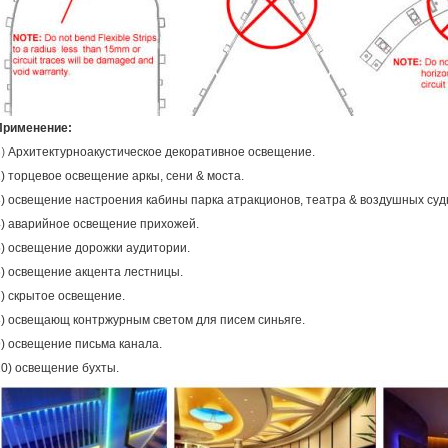
Применение:
1)
Архитектурноакустическое декоративное освещение.
2) торцевое освещение аркы, сени & моста.
3) освещение настроения кабины парка атракционов, театра & воздушных суд
4) аварийное освещение прихожей.
5) освещение дорожки аудитории.
6) освещение акцента лестницы.
7) скрытое освещение.
8) освещающ контржурным светом для писем синьяге.
9) освещение письма канала.
10) освещение бухты.