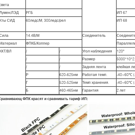
света
Лумен/ЛЭД
РГБ
ИП 67
Кты СИД
60ледс/М, 300ледс/рел
ИП 68
Сила
14.4В/М
Соединитель
Соединит
Материал
ФПКБ/Коппер
Параллел
ККТ/ВЛ
/
/
Угол наблюдения
120°
/
/
Размер
5000*10*2
/
/
Задняя лента
клейкая л
Р
620-625нм
Работая темп.
-40~60℃ (
Г
520-525нм
Темп хранения.
-40~60℃ (
Б
460-465нм
Гарантия
2 лет
Сравнивающ ФПК красят и сравнивать тариф ИП: