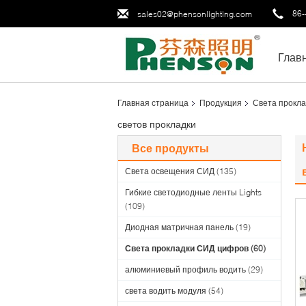
86-
sales02@phensonlighting.com
Глав
Главная страница
Продукция
Света прокл
светов прокладки
Все продукты
Света освещения СИД
(135)
Гибкие светодиодные ленты Lights
(109)
Диодная матричная панель
(19)
Света прокладки СИД цифров
(60)
алюминиевый профиль водить
(29)
света водить модуля
(54)