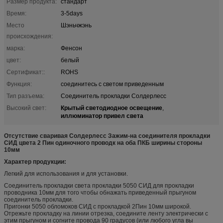
Размер продукта:
стандарт
Время:
3-5days
Место
Шэньчжэнь
происхождения:
марка:
Фенсон
цвет:
белый
Сертификат::
ROHS
Функция:
соединитесь с светом приведенным
Тип разъема:
Соединитель прокладки Солдерлесс
Крытый светодиодное освещение
Высокий свет:
,
иллюминатор привел света
Отсутствие сваривая Солдерлесс Зажим-на соединителя прокладки
СИД цвета 2 Пин одиночного проводк на оба ПКБ ширины стороны
10мм
Характер продукции:
Легкий для использования и для установки.
Соединитель прокладки света прокладки 5050 СИД для прокладки
проводника 10мм для того чтобы обнажать приведенный прыгуном
соединитель прокладки.
Пригонки 5050 обломоков СИД с прокладкой 2Пин 10мм широкой.
Отрежьте прокладку на линии отрезка, соедините ленту электрически с
этим прыгуном и согните провода 90 градусов (или любого угла вы