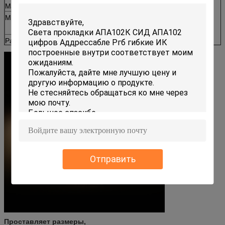
Максимальный бег:
5M
Минимальный бег:
24V 55.5mm
12V 23.8mm
Размер:
5000 x 10 x 2.2mm
Отправить
Проставляет размеры,