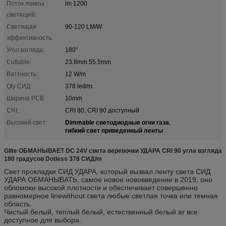
Поток лампы
lm 1200
светящий:
Светящая
90-120 LM/W
эффективность:
Угол взгляда:
180°
Cuttable:
23.8mm 55.5mm
Ваттность:
12 W/m
Qty СИД:
378 led/m
Ширина PCB:
10mm
CRI:
CRI 80, CRI 90 доступный
Dimmable светодиодные огни газа
Высокий свет:
,
гибкий свет приведенный ленты
Glite ОБМАНЫВАЕТ DC 24V света веревочки УДАРА CRI 90 угла взгляда
180 градусов Dotless 378 СИД/m
Свет прокладки СИД УДАРА, который вызвал ленту света СИД
УДАРА ОБМАНЫВАТЬ, самое новое нововведение в 2019, оно
обломоки высокой плотности и обеспечивает совершенно
равномерное linewithout света любые светлая точка или темная
область.
Чистый белый, теплый белый, естественный белый ar все
доступное для выбора.