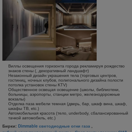
Виллы освещения горизонта города рекламируя рождество
знаков стены (, декоративный ландшафт)
Незаконный дизайн украшения тела (торговых центров,
гостиниц, ночных клубов, полигонального дизайна полости
потолка установок стены KTV)
Общественное освещая освещение (школы, библиотеки,
больницы, аэропорты, станции метро, железнодорожные
вокзалы)
Отделка паза мебели темная (дверь, бар, шкаф вина, шкаф,
шкафы ТВ, etc.)
Автомобильная красота (тело, underbody, сбалансированный
тачкой автомобиль, etc.)
Dimmable светодиодные огни газа
Бирки:
,
гибкий свет приведенный ленты
Свет ленты тесемки СИД