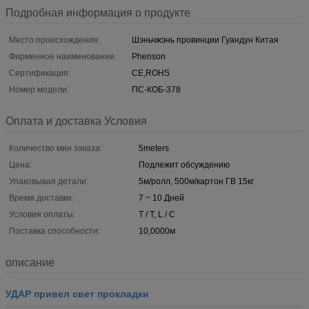
Подробная информация о продукте
Место происхождения:
Шэньчжэнь провинции Гуандун Китая
Фирменное наименование:
Phenson
Сертификация:
CE,ROHS
Номер модели:
ПС-КОБ-378
Оплата и доставка Условия
Количество мин заказа:
5meters
Цена:
Подлежит обсуждению
Упаковывая детали:
5м/ролл, 500м/картон ГВ 15кг
Время доставки:
7 ~ 10 Дней
Условия оплаты:
T / T, L / C
Поставка способности:
10,0000м
описание
УДАР привел свет прокладки