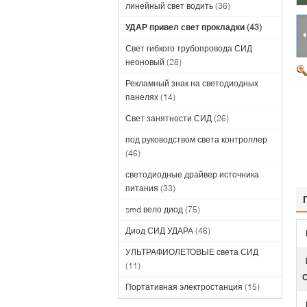
линейный свет водить
(36)
УДАР привел свет прокладки
(43)
Свет гибкого трубопровода СИД
неоновый
(28)
Рекламный знак на светодиодных
панелях
(14)
Свет занятности СИД
(26)
под руководством света контроллер
(46)
светодиодные драйвер источника
питания
(33)
smd вело диод
(75)
Диод СИД УДАРА
(46)
УЛЬТРАФИОЛЕТОВЫЕ света СИД
(11)
Портативная электростанция
(15)