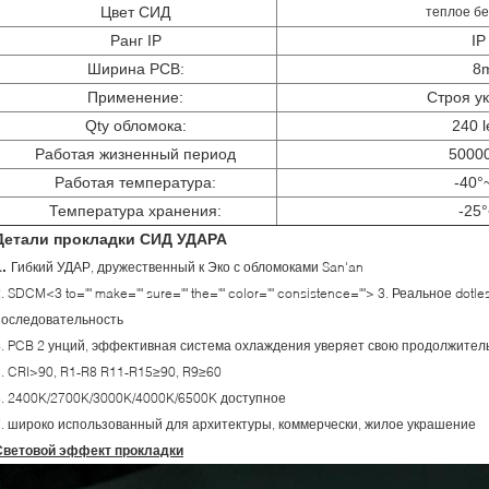
Цвет СИД
теплое б
Ранг IP
IP
Ширина PCB:
8
Применение:
Строя у
Qty обломока:
240 
Работая жизненный период
5000
Работая температура:
-40°
Температура хранения:
-25
Детали прокладки СИД УДАРА
1.
Гибкий УДАР, дружественный к Эко с обломоками San'an
. SDCM<3 to="" make="" sure="" the="" color="" consistence=""> 3. Реальное dot
последовательность
4. PCB 2 унций, эффективная система охлаждения уверяет свою продолжител
5. CRI>90, R1-R8 R11-R15≥90, R9≥60
6. 2400K/2700K/3000K/4000K/6500K доступное
7. широко использованный для архитектуры, коммерчески, жилое украшение
Световой эффект прокладки