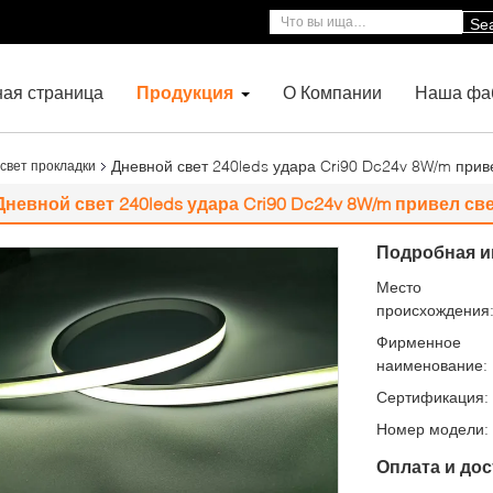
Se
ная страница
Продукция
О Компании
Наша фа
Дневной свет 240leds удара Cri90 Dc24v 8W/m прив
свет прокладки
Дневной свет 240leds удара Cri90 Dc24v 8W/m привел св
Подробная и
Место
происхождения
Фирменное
наименование:
Сертификация:
Номер модели:
Оплата и дос