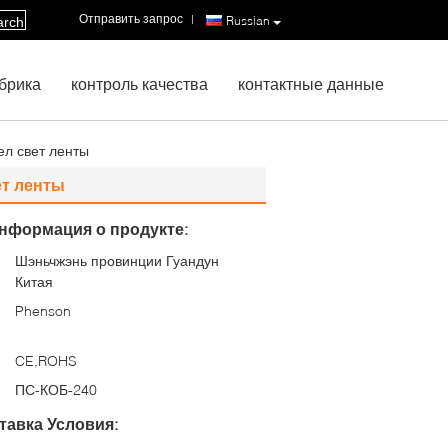
Отправить запрос
|
Russian
arch
брика
контроль качества
контактные данные
ел свет ленты
ет ленты
нформация о продукте:
Шэньчжэнь провинции Гуандун
:
Китая
Phenson
CE,ROHS
ПС-КОБ-240
тавка Условия: