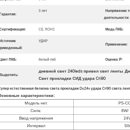
3 лет
Напряжение т
Гарантия:
деятельности:
Сертификация:
CE, ROHS
Медь ПКБ:
Источник
УДАР
Применение:
риведенный:
Цвет ПКБ:
белый пкб
Оценка IP:
дневной свет 240leds привел свет ленты
Дн
,
Выделить:
Свет прокладки СИД удара Cri90
Супер естественная белизна света прокладки Dc24v удара Cri90 света лент
Основные характеристики:
Модель нет.
PS-C
Сила:
8W/
Ввод напряжения
24
Интервал
5