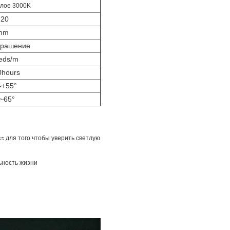
елое 3000K
 20
mm
крашение
leds/m
0hours
~+55°
°~65°
less для того чтобы уверить светлую
ьность жизни