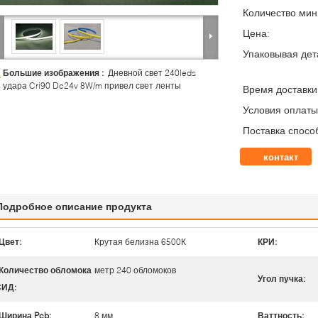
Количество мин 
Цена:
Упаковывая дет
Большие изображения :
Дневной свет 240leds
удара Cri90 Dc24v 8W/m привел свет ленты
Время доставки
Условия оплаты
Поставка спосо
контакт
Подробное описание продукта
Цвет:
Крутая белизна 6500К
КРИ:
Количество обломока
метр 240 обломоков
Угол пучка:
СИД:
Ширина Pcb:
8 мм
Ваттность: