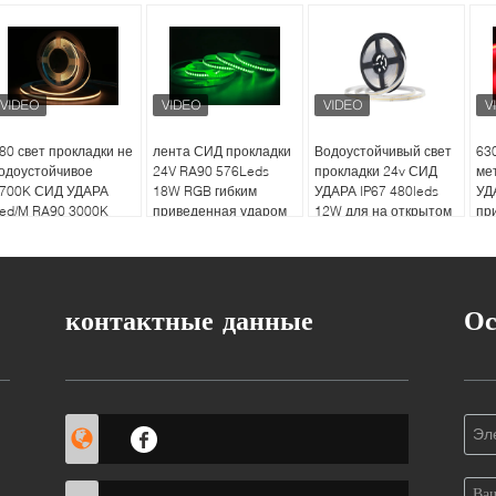
80 свет прокладки не
лента СИД прокладки
Водоустойчивый свет
63
одоустойчивое
24V RA90 576Leds
прокладки 24v СИД
ме
700K СИД УДАРА
18W RGB гибким
УДАРА IP67 480leds
УД
ed/M RA90 3000K
приведенная ударом
12W для на открытом
пр
000K отсутствие
красочная
воздухе ландшафта
ле
ветлой точки
контактные данные
Ос
ы?