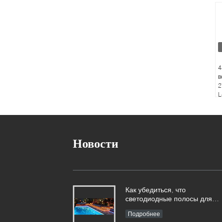
4
в
2
L
4
с
Новости
Как убедиться, что
светодиодные полосы для
бассейна на 100% безопасн
Подробнее