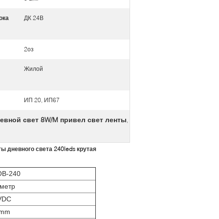
ока
ДК 24В
2оз
Жилой
ИП 20, ИП67
евной свет 8W/M привел свет ленты
,
ы дневного света 240leds крутая
OB-240
 метр
VDC
0mm