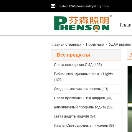
sales02@phensonlighting.com
Глав
Главная страница
Продукция
УДАР привел 
Все продукты
Света освещения СИД
(135)
Гибкие светодиодные ленты Lights
(109)
Диодная матричная панель
(19)
Света прокладки СИД цифров
(60)
алюминиевый профиль водить
(29)
света водить модуля
(54)
Лампы Светодиодные пикселей
(68)