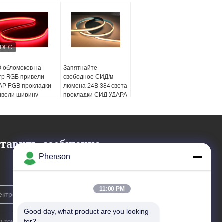
0 обломоков на
Запятнайте
тр RGB привели
свободное СИД/м
АР RGB прокладки
люмена 24В 384 света
ивели ширину
прокладки СИД УДАРА
нты DC24V 10mm
обломока сальто
высокое 3 лет
гарантии
тавить сообщение
Phenson
11:00 PM
Good day, what product are you looking 
for?