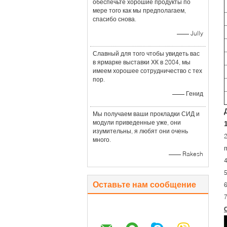
обеспечьте хорошие продукты по
мере того как мы предполагаем,
спасибо снова.
—— Jully
Славный для того чтобы увидеть вас
в ярмарке выставки ХК в 2004, мы
имеем хорошее сотрудничество с тех
пор.
—— Генид
Мы получаем ваши прокладки СИД и
модули приведенные уже, они
изумительны, я любят они очень
2
много.
—— Rakesh
Оставьте нам сообщение