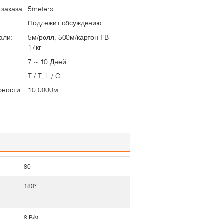
заказа:
5meters
Подлежит обсуждению
али:
5м/ролл, 500м/картон ГВ
17кг
:
7 ~ 10 Дней
:
T / T, L / C
бности:
10,0000м
80
180°
8 В/м