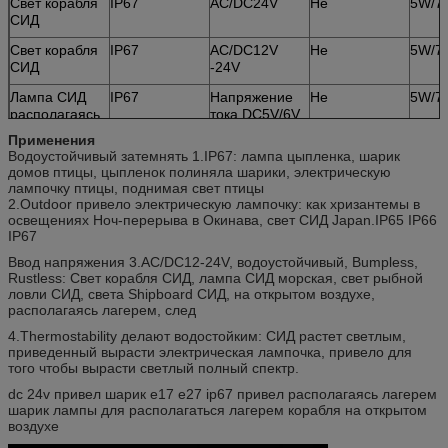
Свет корабля
IP67
AC/DC24V
Не
5W/7
СИД
Свет корабля
IP67
AC/DC12V
Не
5W/7
СИД
-24V
Лампа СИД
IP67
Напряжение
Не
5W/7
располагаясь
тока DC5V/6V
лагерем
постоянн
Применения
Водоустойчивый затемнять 1.IP67: лампа цыпленка, шарик
домов птицы, цыпленок полиняла шарики, электрическую
лампочку птицы, поднимая свет птицы
2.Outdoor привело электрическую лампочку: как хризантемы в
освещениях Ноч-перерыва в Окинава, свет СИД Japan.IP65 IP66
IP67
Ввод напряжения 3.AC/DC12-24V, водоустойчивый, Bumpless,
Rustless: Свет корабля СИД, лампа СИД морская, свет рыбной
ловли СИД, света Shipboard СИД, на открытом воздухе,
располагаясь лагерем, след
4.Thermostability делают водостойким: СИД растет светлым,
приведенный вырасти электрическая лампочка, привело для
того чтобы вырасти светлый полный спектр.
dc 24v привел шарик e17 e27 ip67 привел располагаясь лагерем
шарик лампы для располагаться лагерем корабля на открытом
воздухе