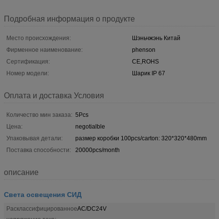
Подробная информация о продукте
Место происхождения:
Шэньчжэнь Китай
Фирменное наименование:
phenson
Сертификация:
CE,ROHS
Номер модели:
Шарик IP 67
Оплата и доставка Условия
Количество мин заказа:
5Pcs
Цена:
negotialble
Упаковывая детали:
размер коробки 100pcs/carton: 320*320*480mm
Поставка способности:
20000pcs/month
описание
Света освещения СИД
Расклассифицированное
AC/DC24V