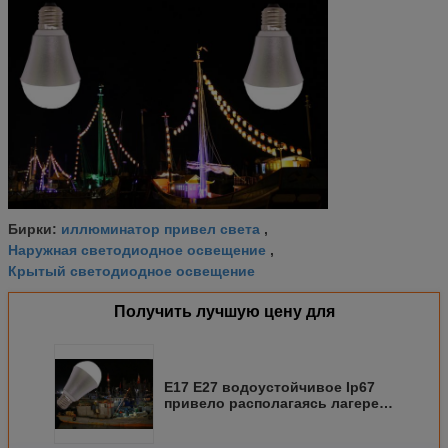
иллюминатор привел света
Бирки:
,
Наружная светодиодное освещение
,
Крытый светодиодное освещение
Получить лучшую цену для
E17 E27 водоустойчивое Ip67
привело располагаясь лагерем
лампу для располагаться
лагерем корабля на открытом