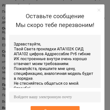
Излучать более быстро
Поверхностная покрывая обработка,
Оставьте сообщение
Сопротивление, который нужно заржаветь даже для того чтобы
держать шарик в соленой воде
Мы скоро тебе перезвоним!
Основание покрытое никелем латунное
Rustless
Вод-плотный
E14/E17/E26/E27/B22
Светлая внутренность
Врежьте прилипатель полиуретана 2-компонента AB
от основания лампы к водителю, до погрузить водителя в воду.
Обеспечьте что основание лампы совершенно
загерметизировало и
безопасность водителя.
Первоначальная водоустойчивая технология
Заявка на патент
Пожалуйста поймите что мы запачкаем детали
Водоустойчивая ранг IP67
Водоустойчивые части