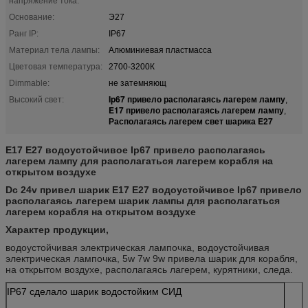
напряжение тока:
Основание:
Э27
Ранг IP:
IP67
Материал тела лампы:
Алюминиевая пластмасса
Цветовая температура:
2700-3200К
Dimmable:
не затемняющ
Ip67 привело располагаясь лагерем лампу
Высокий свет:
,
E17 привело располагаясь лагерем лампу
,
Располагаясь лагерем свет шарика E27
E17 E27 водоустойчивое Ip67 привело располагаясь
лагерем лампу для располагаться лагерем корабля на
открытом воздухе
Dc 24v привел шарик E17 E27 водоустойчивое Ip67 привело
располагаясь лагерем шарик лампы для располагаться
лагерем корабля на открытом воздухе
Характер продукции,
водоустойчивая электрическая лампочка, водоустойчивая
электрическая лампочка, 5w 7w 9w привела шарик для корабля,
на открытом воздухе, располагаясь лагерем, курятники, следа.
IP67 сделало шарик водостойким СИД