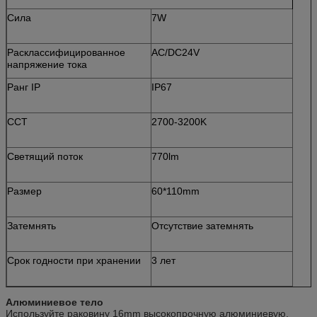
Сила
7W
Расклассифицированное
AC/DC24V
напряжение тока
Ранг IP
IP67
CCT
2700-3200K
Светящий поток
770lm
Размер
60*110mm
Затемнять
Отсутствие затемнять
Срок годности при хранении
3 лет
Алюминиевое тело
Используйте раковину 16mm высокопрочную алюминиевую,