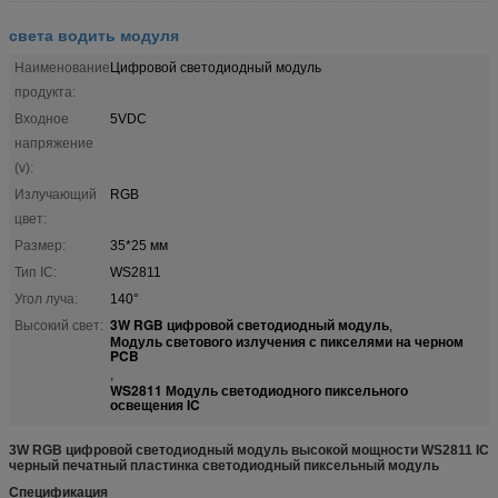
света водить модуля
Наименование
Цифровой светодиодный модуль
продукта:
Входное
5VDC
напряжение
(v):
Излучающий
RGB
цвет:
Размер:
35*25 мм
Тип IC:
WS2811
Угол луча:
140°
3W RGB цифровой светодиодный модуль
Высокий свет:
,
Модуль светового излучения с пикселями на черном
PCB
,
WS2811 Модуль светодиодного пиксельного
освещения IC
3W RGB цифровой светодиодный модуль высокой мощности WS2811 IC
черный печатный пластинка светодиодный пиксельный модуль
Спецификация