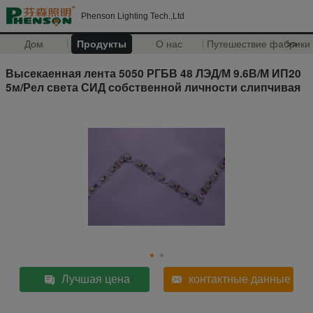
Phenson Lighting Tech.,Ltd
Дом
Продукты
О нас
Путешествие фабрики
>>
Высекаенная лента 5050 РГБВ 48 ЛЭД/М 9.6В/М ИП20
5м/Рел света СИД собственной личности слипчивая
Лучшая цена
контактные данные