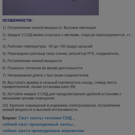
ОСОБЕННОСТИ:
1). Потребление низкой мощности. Высокое светящее
2). Каждое 3 СИД можно отрезать с метками, тогда ре-присоединяется, «+,
-»
3). Рабочая температура: -40 до +50 градус цельсий
4). Переходник суппльер силы спички, регулятор РГБ, соединитель,
5). Потребление низкой мощности
6). Понизьте топление во время деятельности
7). Непрерывная длина с быстрым соединителем
8). Выступать вьюрка и сильный прилипатель назад, стикед лента
прикрепленной, легкая установка клея 3М,
9). Куттабле каждое 3 СИД для предусмотрения удобной установки с
меньшими ценами освещения
10). Крупное сокращение в издержках электроэнергии, потреблении
низкой мощности и высокой интенсивности.
Свет ленты тесемки СИД
Бирки:
,
гибкий свет приведенный ленты
,
гибкие света приведенные веревочки