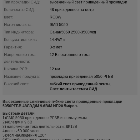
Тип прокладки СИД:
высекаенный свет приведенный прокладки
Количество СИД:
48 приведенное на метр
цвет:
RGBW
Источник света:
SMD 5050
Тип Индикатора:
Санан5050 2500-3500мкд
Консуматион силы:
14.4W/m
Гарантия:
3-х лет
Напряжение тока
12 В постоянного тока
деятельности:
Ширина PCB:
12 мм
Название продукта:
прокладка приведенная 5050 РГБВ
гибкий свет приведенный ленты
Высокий свет:
,
Свет ленты тесемки СИД
Высекаенные слипчивые гибкие света приведенные прокладки
5050РГБВ 48ЛЭД/М 9.6В/М ИП20 5м/рел.
Быстрые детали:
1)СМД 5050 приведенное РГБВ используемым.
2)48лед/м и 9.6В
3) напряжение тока деятельности: ДК12В
4)жизнь 50 000 часов
5)Угол наблюдения 120°
6)Супербригхтнесс, ровное освещение - отсутствие затенять