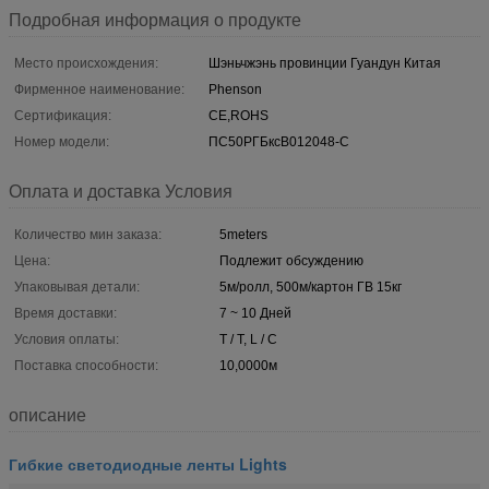
Подробная информация о продукте
Место происхождения:
Шэньчжэнь провинции Гуандун Китая
Фирменное наименование:
Phenson
Сертификация:
CE,ROHS
Номер модели:
ПС50РГБксВ012048-С
Оплата и доставка Условия
Количество мин заказа:
5meters
Цена:
Подлежит обсуждению
Упаковывая детали:
5м/ролл, 500м/картон ГВ 15кг
Время доставки:
7 ~ 10 Дней
Условия оплаты:
T / T, L / C
Поставка способности:
10,0000м
описание
Гибкие светодиодные ленты Lights