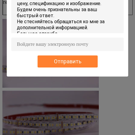
Санан5050
ПС50РГБВ024168ИП20
РГБВ+3014
168
2500-3000мкд
Отправить