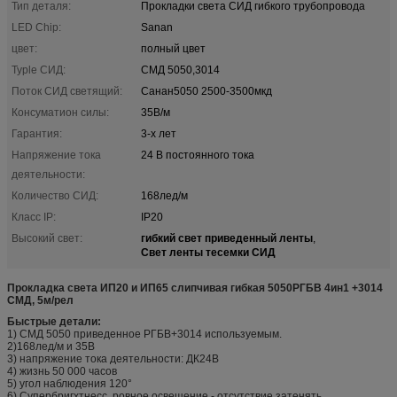
Тип деталя:
Прокладки света СИД гибкого трубопровода
LED Chip:
Sanan
цвет:
полный цвет
Typle СИД:
СМД 5050,3014
Поток СИД светящий:
Санан5050 2500-3500мкд
Консуматион силы:
35В/м
Гарантия:
3-х лет
Напряжение тока
24 В постоянного тока
деятельности:
Количество СИД:
168лед/м
Класс IP:
IP20
гибкий свет приведенный ленты
Высокий свет:
,
Свет ленты тесемки СИД
Прокладка света ИП20 и ИП65 слипчивая гибкая 5050РГБВ 4ин1 +3014
СМД, 5м/рел
Быстрые детали:
1) СМД 5050 приведенное РГБВ+3014 используемым.
2)168лед/м и 35В
3) напряжение тока деятельности: ДК24В
4) жизнь 50 000 часов
5) угол наблюдения 120°
6) Супербригхтнесс, ровное освещение - отсутствие затенять