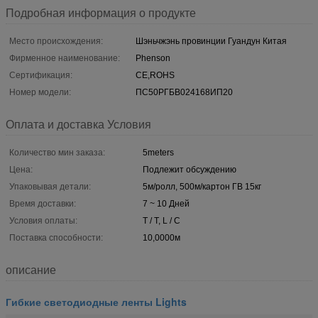
Подробная информация о продукте
Место происхождения:
Шэньчжэнь провинции Гуандун Китая
Фирменное наименование:
Phenson
Сертификация:
CE,ROHS
Номер модели:
ПС50РГБВ024168ИП20
Оплата и доставка Условия
Количество мин заказа:
5meters
Цена:
Подлежит обсуждению
Упаковывая детали:
5м/ролл, 500м/картон ГВ 15кг
Время доставки:
7 ~ 10 Дней
Условия оплаты:
T / T, L / C
Поставка способности:
10,0000м
описание
Гибкие светодиодные ленты Lights