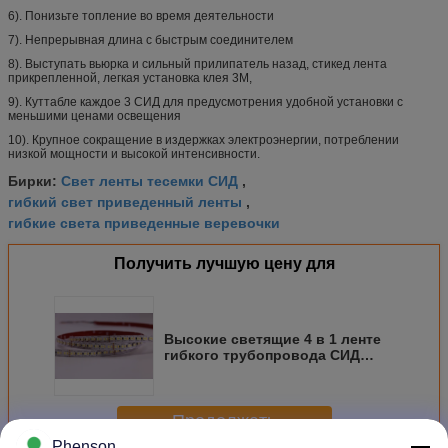
6). Понизьте топление во время деятельности
7). Непрерывная длина с быстрым соединителем
8). Выступать вьюрка и сильный прилипатель назад, стикед лента
прикрепленной, легкая установка клея 3М,
9). Куттабле каждое 3 СИД для предусмотрения удобной установки с
меньшими ценами освещения
10). Крупное сокращение в издержках электроэнергии, потреблении
низкой мощности и высокой интенсивности.
Свет ленты тесемки СИД
Бирки:
,
гибкий свет приведенный ленты
,
гибкие света приведенные веревочки
Получить лучшую цену для
Высокие светящие 4 в 1 ленте
гибкого трубопровода СИД
освещая 3014 СМД 5м/вьюрок
для прихожей
Продолжать
Phenson