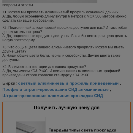
вопросы и ответы
К1: Можем мы приказать алюминиевый профиль особенной длины?
А: Да, любую особенную длину внутри 6 метров с МОК 500 метров можно
сделать как ваше требование.
К2: Подгонянный алюминиевый профиль доступен для вас? И там любая
дополнительная цена?
А: Да, подгонянные продукты доступны. Была бы некоторая цена делать
новую прессформу.
К3: Что общие цвета вашего алюминиевого профиля? Можем мы иметь
другие цвета?
А: Наши общие цвета белы, черны и серебристы. Другие цвета также
доступны.
К4: Вы имеете аттестации для ваших продуктов?
А: Да, мы имеем КЭ& РоХС. И весь из наших алюминиевых профилей
произведены строго согласно стандарту КЭ& РоХС.
светлый алюминиевый профиль приведенный
Бирки:
,
Профили штранг-прессования СИД алюминиевые
,
Штранг-прессование алюминия прокладки СИД
Получить лучшую цену для
Твердым типы света прокладки