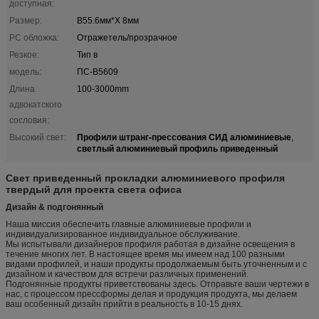
доступная:
Размер:
В55.6мм*Х 8мм
PC обложка:
Отражетель/прозрачное
Резкое:
Тип в
модель:
ПС-В5609
Длина
100-3000mm
адвокатского
сословия:
Профили штранг-прессования СИД алюминиевые
Высокий свет:
,
светлый алюминиевый профиль приведенный
Свет приведенный прокладки алюминиевого профиля
твердый для проекта света офиса
Дизайн & подгонянный
Наша миссия обеспечить главные алюминиевые профили и
индивидуализированное индивидуальное обслуживание.
Мы испытывали дизайнеров профиля работая в дизайне освещения в
течение многих лет. В настоящее время мы имеем над 100 разными
видами профилей, и наши продукты продолжаемым быть уточненным и с
дизайном и качеством для встречи различных применений.
Подгонянные продукты приветствованы здесь. Отправьте ваши чертежи в
нас, с процессом прессформы делая и продукция продукта, мы делаем
ваш особенный дизайн прийти в реальность в 10-15 днях.