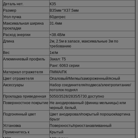
Деталь нет.
К35
Размер
В35мм *Х37.5мм
Угол пучка
60дегрес
Максимальная ширина
31.4мм
прокладки
Расход энергии
<38.4В/м
Длина
2м, 2.5м в запасе, максимальные 3м по
требованию
Вес
1кг/м
Алюминиевый профиль
Закал: Т5
Ранг: 6063 серии
Материал отражетеля
ПММА/ПК
Цвет отражетеля
Опаловый/Милкы/замороженный/ясный
Аксессуары
Набор соединителя/подвеса/электропитание/
потолок поднял
Прокладка приведенная
5050/3528/2835/5730 доступно
Поверхностное покрытие
Не анодированный (финиш мельницы) или
черный, белый,
Подгонянный цвет
Цвет анодировал/покрытый порошок/картина
брызг
Установка
Поверхность/приостанавливанный
Применитесь к
Крытый