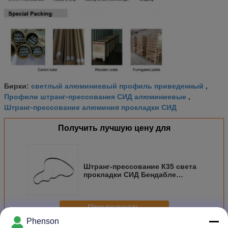
светлый алюминиевый профиль приведенный
Бирки:
,
Профили штранг-прессования СИД алюминиевые
,
Штранг-прессование алюминия прокладки СИД
Получить лучшую цену для
Штранг-прессование К35 света
прокладки СИД Бендабле
профиля СИД алюминиевого
твердое 5 лет гарантии
Продолжать
Phenson