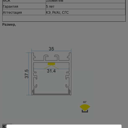
МОК
100м/итем
Гарантия
5 лет
Аттестация
КЭ, РоХс, СГС
Размер,
К35
Тримлесс привело алюминиевые