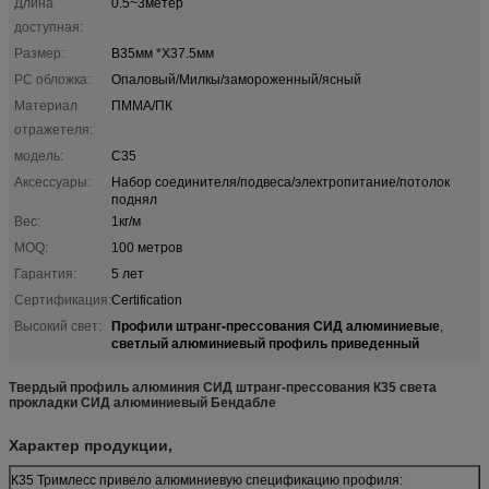
Длина
0.5~3метер
доступная:
Размер:
В35мм *Х37.5мм
PC обложка:
Опаловый/Милкы/замороженный/ясный
Материал
ПММА/ПК
отражетеля:
модель:
C35
Аксессуары:
Набор соединителя/подвеса/электропитание/потолок
поднял
Вес:
1кг/м
MOQ:
100 метров
Гарантия:
5 лет
Сертификация:
Certification
Профили штранг-прессования СИД алюминиевые
Высокий свет:
,
светлый алюминиевый профиль приведенный
Твердый профиль алюминия СИД штранг-прессования К35 света
прокладки СИД алюминиевый Бендабле
Характер продукции,
К35 Тримлесс привело алюминиевую спецификацию профиля: