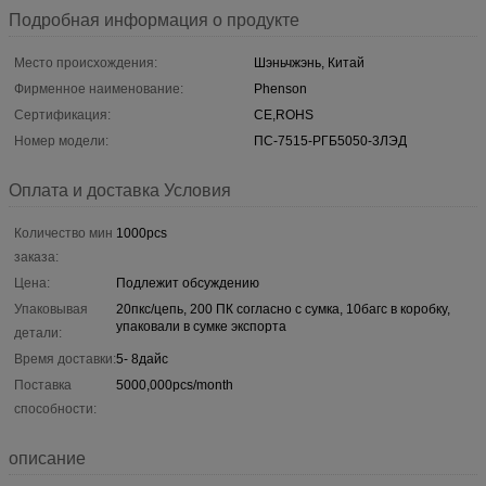
Подробная информация о продукте
Место происхождения:
Шэньчжэнь, Китай
Фирменное наименование:
Phenson
Сертификация:
CE,ROHS
Номер модели:
ПС-7515-РГБ5050-3ЛЭД
Оплата и доставка Условия
Количество мин
1000pcs
заказа:
Цена:
Подлежит обсуждению
Упаковывая
20пкс/цепь, 200 ПК согласно с сумка, 10багс в коробку,
упаковали в сумке экспорта
детали:
Время доставки:
5- 8дайс
Поставка
5000,000pcs/month
способности:
описание