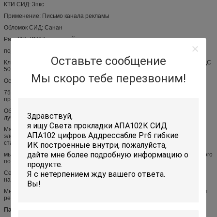
КТИ СИД: 3пкс
Применение: Письмо канала рекламы
Обломок СИД: Санан
Ранг ИП: ИП67 водоустойчивое
подгоняйте обслуживание: да
Оставьте сообщение
Ключевые слова: модуль СИД цвета ДК 12В РГБ впрыски 0.96в 1.2в 3ЛЭДС
5050 водоустойчивый
Мы скоро тебе перезвоним!
Особенность:
7515-5050-3 РГБ один тип 7515 серий. Мы имеем патент на
промышленный образец 7515 серий.
Обломок 5050/5730/2835 от Сан'ан которое известно в Китае с самым
лучшим качеством.
Материал впрыски ПВК и модуль приведенный имеет медный
электронный провод поверхность которого имеет противоокислительн-
станнум.
мы имеем несколько видов патента, 7515-2835/5730/5050-3 один из самого
популярного продукта.
Серии включают 2835 5050 5730 и так далее. новые продукты не
напечатаны.
Мы будем напечатанный логотип или некоторые лаблес согласно вашим
рекирменц.
Параметр: