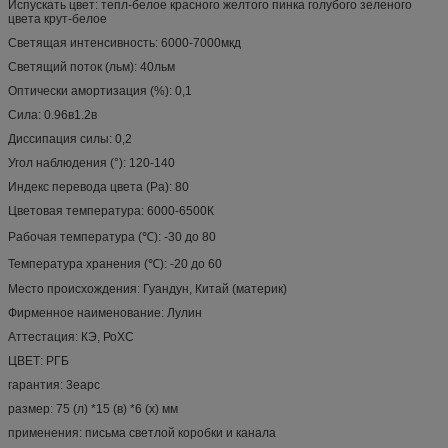
Испускать цвет: тепл-белое красного желтого пинка голубого зеленого
цвета крут-белое
Светящая интенсивность: 6000-7000мкд
Светящий поток (льм): 40льм
Оптически амортизация (%): 0,1
Сила: 0.96в1.2в
Диссипация силы: 0,2
Угол наблюдения (°): 120-140
Индекс перевода цвета (Ра): 80
Цветовая температура: 6000-6500К
Рабочая температура (℃): -30 до 80
Температура хранения (℃): -20 до 60
Место происхождения: Гуандун, Китай (материк)
Фирменное наименование: Лулин
Аттестация: КЭ, РоХС
ЦВЕТ: РГБ
гарантия: 3еарс
размер: 75 (л) *15 (в) *6 (х) мм
применения: письма светлой коробки и канала