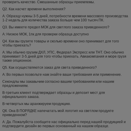
проверить качество. Смешанные образцы приемлемы.
Q2. Как насчет времени выполнения?
А: Образцу нужны 3-5 дней, потребности времени массового производства
1-2 недель для количества заказа больше чем 100 тысяч ПК.
Q3. Вы имеете предел МОК для светлого заказа приведенного?
А: Низкое МОК, 1пк для проверки образца доступно
Q4. Как вы грузите товары и сколько времени оно принимает для того
чтобы приехать?
А: Мы обычно грузим ДХЛ, УПС, Федерал Экспресс или ТНТ. Оно обычно
принимает 3-5 дней для того чтобы приехать. Авиакомпания и море грузя
также опционное.
Q5. Как осуществляются заказ для света приведенного?
А: Во первых позвольте нам знайте ваши требования или применение.
Секондлы мы закавычим согласно вашим требованиям или нашим
предложениям.
В-третьих клиент подтверждает образцы и депозит мест для
официального заказа.
В-четвертых мы аранжируем продукцию.
Q6. Она В ПОРЯДКЕ напечатать мой логотип на светлом продукте
приведенном?
А: Да. Пожалуйста сообщите нас официально перед нашей продукцией и
подтвердите дизайн во первых основанный на нашем образце.