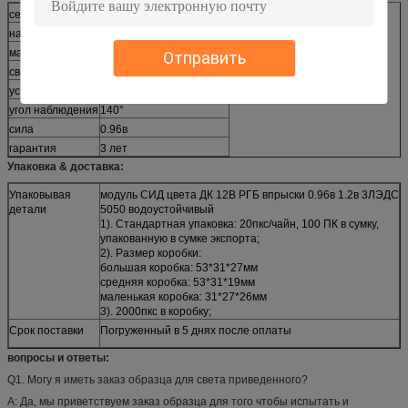
серия
ПС-7515-РГБ5050-3ЛЭД
напряжение тока
дк12в
материал
ПВК
Отправить
светлый цвет
РГБ
установка
камедь
угол наблюдения
140°
сила
0.96в
гарантия
3 лет
Упаковка & доставка:
Упаковывая
модуль СИД цвета ДК 12В РГБ впрыски 0.96в 1.2в 3ЛЭДС
детали
5050 водоустойчивый
1). Стандартная упаковка: 20пкс/чайн, 100 ПК в сумку,
упакованную в сумке экспорта;
2). Размер коробки:
большая коробка: 53*31*27мм
средняя коробка: 53*31*19мм
маленькая коробка: 31*27*26мм
3). 2000пкс в коробку;
Срок поставки
Погруженный в 5 днях после оплаты
вопросы и ответы:
Q1. Могу я иметь заказ образца для света приведенного?
А: Да, мы приветствуем заказ образца для того чтобы испытать и