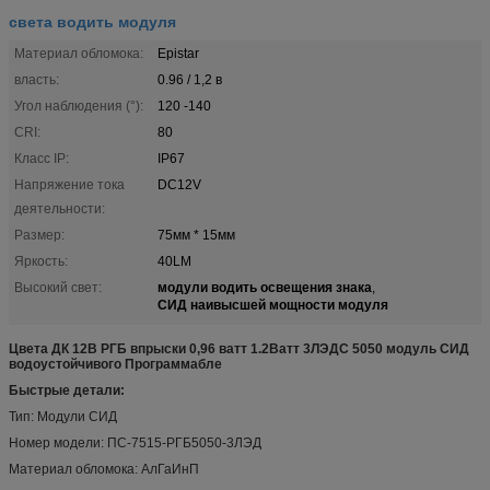
света водить модуля
Материал обломока:
Epistar
власть:
0.96 / 1,2 в
Угол наблюдения (°):
120 -140
CRI:
80
Класс IP:
IP67
Напряжение тока
DC12V
деятельности:
Размер:
75мм * 15мм
Яркость:
40LM
модули водить освещения знака
Высокий свет:
,
СИД наивысшей мощности модуля
Цвета ДК 12В РГБ впрыски 0,96 ватт 1.2Ватт 3ЛЭДС 5050 модуль СИД
водоустойчивого Программабле
Быстрые детали:
Тип: Модули СИД
Номер модели: ПС-7515-РГБ5050-3ЛЭД
Материал обломока: АлГаИнП