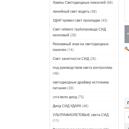
Лампы Светодиодные пикселей
(68)
линейный свет водить
(36)
УДАР привел свет прокладки
(43)
Свет гибкого трубопровода СИД
неоновый
(28)
Рекламный знак на светодиодных
панелях
(14)
Свет занятности СИД
(26)
под руководством света контроллер
(46)
светодиодные драйвер источника
питания
(33)
smd вело диод
(75)
Диод СИД УДАРА
(46)
УЛЬТРАФИОЛЕТОВЫЕ света СИД
(11)