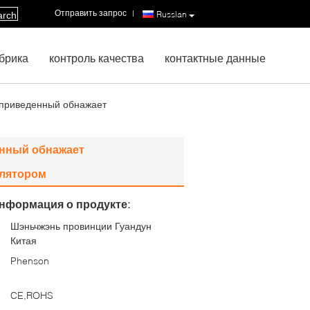
Отправить запрос
|
Russian
arch
брика
контроль качества
контактные данные
 приведенный обнажает
енный обнажает
улятором
нформация о продукте:
Шэньчжэнь провинции Гуандун
:
Китая
Phenson
CE,ROHS