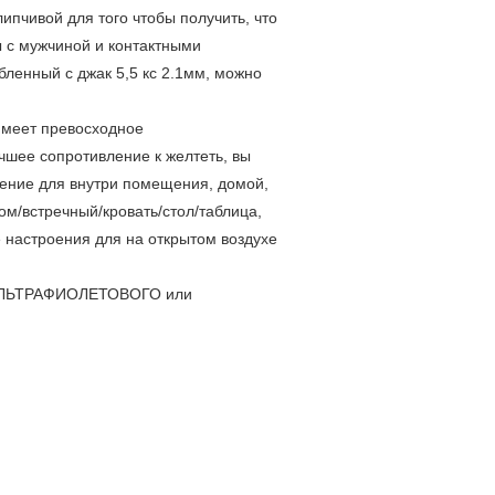
липчивой для того чтобы получить, что
ы с мужчиной и контактными
ленный с джак 5,5 кс 2.1мм, можно
 имеет превосходное
ее сопротивление к желтеть, вы
щение для внутри помещения, домой,
ом/встречный/кровать/стол/таблица,
 настроения для на открытом воздухе
е УЛЬТРАФИОЛЕТОВОГО или