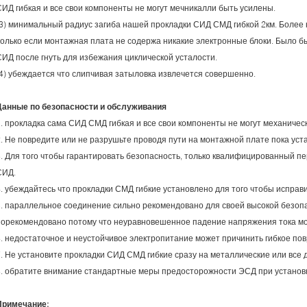
СИД гибкая и все свои компоненты не могут мечникалли быть усилены.
(3) минимальный радиус загиба нашей прокладки СИД СМД гибкой 2км. Более
только если монтажная плата не содержа никакие электронные блоки. Было 
СИД после гнуть для избежания циклической усталости.
(4) убеждается что слипчивая затыловка извлечется совершенно.
Данные по безопасности и обслуживания
1. прокладка сама СИД СМД гибкая и все свои компоненты не могут механичес
2. Не повредите или не разрушьте проводя пути на монтажной плате пока уст
3. Для того чтобы гарантировать безопасность, только квалифицированный п
СИД.
4. убеждайтесь что прокладки СМД гибкие установлено для того чтобы исправ
5. параллельное соединение сильно рекомендовано для своей высокой безоп
порекомендовано потому что неуравновешенное падение напряжения тока мо
6. недостаточное и неустойчивое электропитание может причинить гибкое по
7. Не установите прокладки СИД СМД гибкие сразу на металлические или все 
8. обратите внимание стандартные меры предосторожности ЭСД при установк
Примечание: