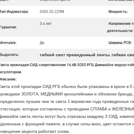
Тип Индикатора:
5050 20-22ЛМ
Мощность:
3-х лет
Напряжение т
Гарантия:
деятельности:
dimmable:
Да
Ширина PCB:
гибкий свет приведенный ленты
гибкие св
Выделить:
,
Света прокладки СИД сопротивления 14.4В 5050 РГБ Диммабле водоуст
регулятором
Описание:
Света этой прокладки СИД РГБ обычно были упакованы в крене в 5 
проводами ЗОЛОТА, МЕДНЫМИ кронштейнами и обломоки бренда, 
определенно лучшие чем те света 1 веревочки года приведенные г
аттестации, которые составлены с проводами СПЛАВА и ЖЕЛЕЗНЫ
Диммабле света ленты могут быть отрезаны каждому 3 СИД, измен
удаленным с функцией памяти, в случае силы-вниз, цвет остаются 
освещение акцента работает снова.