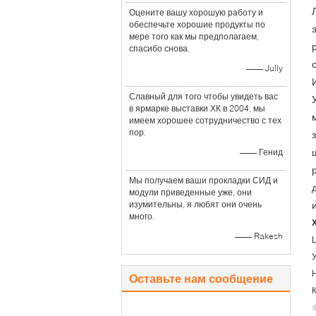
Оцените вашу хорошую работу и
обеспечьте хорошие продукты по
мере того как мы предполагаем,
спасибо снова.
—— Jully
Славный для того чтобы увидеть вас
в ярмарке выставки ХК в 2004, мы
имеем хорошее сотрудничество с тех
пор.
—— Генид
Мы получаем ваши прокладки СИД и
модули приведенные уже, они
изумительны, я любят они очень
много.
—— Rakesh
У
Оставьте нам сообщение
☆