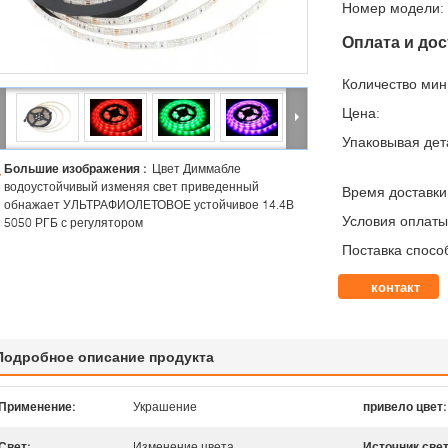
Номер модели:
Оплата и дос
Количество мин 
Цена:
Упаковывая дет
Большие изображения :
Цвет Диммабле
водоустойчивый изменяя свет приведенный
Время доставки
обнажает УЛЬТРАФИОЛЕТОВОЕ устойчивое 14.4В
Условия оплаты
5050 РГБ с регулятором
Поставка спосо
контакт
Подробное описание продукта
Применение:
Украшение
привело цвет:
Свет:
Изменение цвета
Источник свет