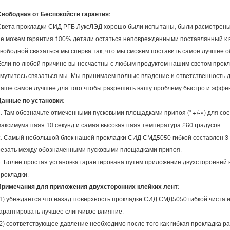
Свободная от Беспокойств гарантия:
Света прокладки СИД РГБ ЛуксЛЭД хорошо были испытаны, были расмотрены 
не можем гарантия 100% детали остаться неповрежденными поставлянный к 
свободной связаться мы сперва так, что мы сможем поставить самое лучшее о
Если по любой причине вы несчастны с любым продуктом нашим светом прокл
смутитесь связаться мы. Мы принимаем полные владение и ответственность д
наше самое лучшее для того чтобы разрешить вашу проблему быстро и эффе
Данные по установки:
1. Там обозначьте отмеченными пусковыми площадками припоя (" +/-») для со
максимума паяя 10 секунд и самая высокая паяя температура 260 градусов.
2. Самый небольшой блок нашей прокладки СИД СМД5050 гибкой составлен 3 
резать между обозначенными пусковыми площадками припоя.
3. Более простая установка гарантирована путем приложение двухсторонней 
прокладки.
Примечания для приложения двухсторонних клейких лент:
(1) убеждается что назад-поверхность прокладки СИД СМД5050 гибкой чиста и
гарантировать лучшее слипчивое влияние.
(2) соответствующее давление необходимо после того как гибкая прокладка р