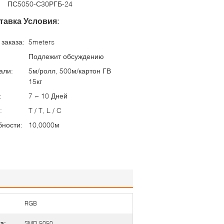
ПС5050-С30РГБ-24
тавка Условия:
заказа:
5meters
Подлежит обсуждению
али:
5м/ролл, 500м/картон ГВ
15кг
:
7 ~ 10 Дней
:
T / T, L / C
бности:
10,0000м
RGB
а:
SMD 5050