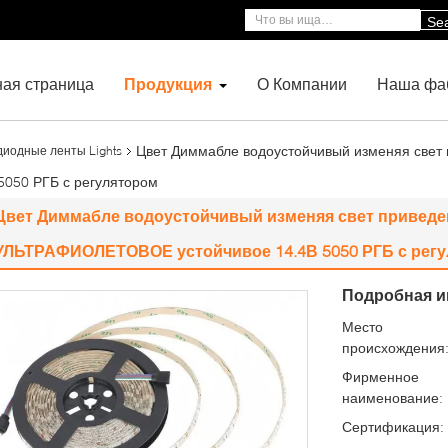
Se
ная страница
Продукция
О Компании
Наша фа
Цвет Диммабле водоустойчивый изменяя свет
диодные ленты Lights
050 РГБ с регулятором
Цвет Диммабле водоустойчивый изменяя свет привед
УЛЬТРАФИОЛЕТОВОЕ устойчивое 14.4В 5050 РГБ с рег
Подробная и
Место
происхождения
Фирменное
наименование:
Сертификация: