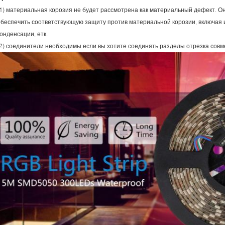
(1) материальная корозия не будет рассмотрена как материальный дефект. О
обеспечить соответствующую защиту против материальной корозии, включая 
онденсации, етк.
(2) соединители необходимы если вы хотите соединять разделы отрезка совме