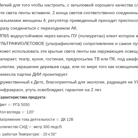
Легкий для того чтобы настроить, с затыловкой хорошего качества с
эти света ленты вставили, 2 конца светов соответственно соединен
разъемами женщины 4; регулятор приведенный приходит приспособ
сразу соединиться с переходником АК.
ИП65 водоустойчивое через капать ПУ (полиуретан) клеит которое
УЛЬТРАФИОЛЕТОВОЕ (ультрафиолетов) сопротивление и самое лучш
может использовать эти крытые света ленты как окружающее осве
запирает, театр, кухня, гостиная, предпосылка ТВ или ПК, под шкаф
шлюпки, украшение деревьев сада, или по мере того как освещение
ремесла партии ДИИ проектирует.
дружественный к Дето, благоприятный для экологии, радиация н
инфракрасн, ртуть освобождает, гарантия на 2 лет.
Характеристика продукта:
Цвет ☆: РГБ 5050
гол взгляда ☆: 120°
Напряжение тока деятельности ☆: ДК 12В
Количество СИД ☆: метр 300 ледс/5
 работая Темпретуре: - 20 к 50°