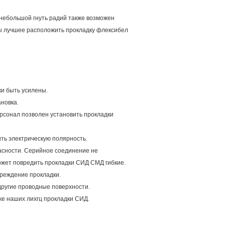
 небольшой гнуть радий также возможен
бы лучшее расположить прокладку флексибел
ки быть усилены.
ановка.
ерсонал позволен установить прокладки
ить электрическую полярность.
асности. Серийное соединение не
жет повредить прокладки СИД СМД гибкие.
вреждение прокладки.
другие проводные поверхности.
е наших лихгц прокладки СИД.