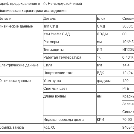
Тариф предохранения от ☆: Не-водоустойчивый
Техническая характеристика изделия:
Детали
Деталь
Блок
Специ
Физические данные
Тип СИД
СМД
5050
Кты /meter СИД
ЛЭД/м
60
Размеры
мм
10*2*5
Тип защиты
ИП
ИП20/
Работая температура
°К
0-40°К
Электрические данные
Сила
в/м
14,4
Напряжение тока
ВДК
12 (24
Оптически данные
Угол пучка
градусы
120
Светлый цвет
РГБ
Длина волны
нм
Красны
Зелены
Синь: 
Индекс перевода цвета
КРИ
70-90
Ссылка заказа
Код ХС
94054