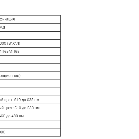
фикация
СМД
000 (В*Х*Л)
ИП65/ИП68
 опционное)
й цвет: 619 до 635 нм
й цвет: 510 до 530 нм
460 до 480 нм
090