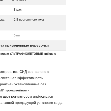
15W/m
ока
12 В постоянного тока
10мм
ета приведенные веревочки
ойчивые УЛЬТРАФИОЛЕТОВЫЕ гибкие с
метров, все СИД составлено с
светящая эффективность
арантией установленные без
МИ кронштейнами.
яя цвет регулятором инфракрасн
на вашей предыдущей установке когда