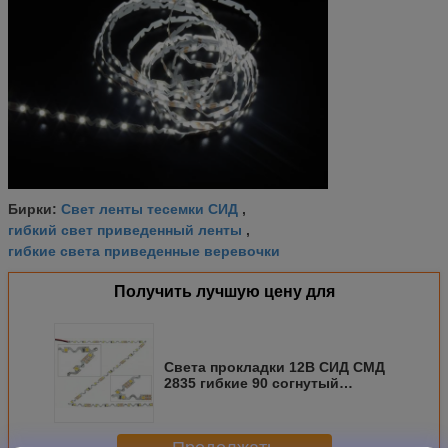
Свет ленты тесемки СИД
Бирки:
,
гибкий свет приведенный ленты
,
гибкие света приведенные веревочки
Получить лучшую цену для
Света прокладки 12В СИД СМД
2835 гибкие 90 согнутый
степенью прилипатель ИП20 3М
для писем