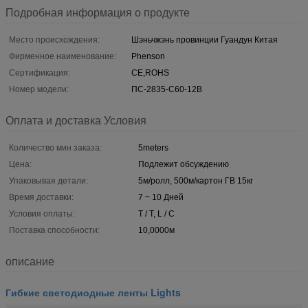
Подробная информация о продукте
Место происхождения:
Шэньчжэнь провинции Гуандун Китая
Фирменное наименование:
Phenson
Сертификация:
CE,ROHS
Номер модели:
ПС-2835-С60-12В
Оплата и доставка Условия
Количество мин заказа:
5meters
Цена:
Подлежит обсуждению
Упаковывая детали:
5м/ролл, 500м/картон ГВ 15кг
Время доставки:
7 ~ 10 Дней
Условия оплаты:
T / T, L / C
Поставка способности:
10,0000м
описание
Гибкие светодиодные ленты Lights