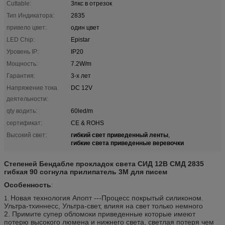
Cuttable:
3пкс в отрезок
Тип Индикатора:
2835
привело цвет:
один цвет
LED Chip:
Epistar
Уровень IP:
IP20
Мощность:
7.2W/m
Гарантия:
3-х лет
Напряжение тока
DC 12V
деятельности:
qty водить:
60led/m
сертификат:
CE & ROHS
гибкий свет приведенный ленты
Высокий свет:
,
гибкие света приведенные веревочки
Степеней Бендабле прокладок света СИД 12В СМД 2835
гибкая 90 согнула прилипатель 3М для писем
Особенность
:
Новая технология Апопт ---Процесс покрытый силиконом.
1.
Ультра-тхиннесс, Ультра-свет, влияя на свет только немного
2.
Примите супер обломоки приведенные которые имеют
потерю высокого люмена и нижнего света, светлая потеря чем