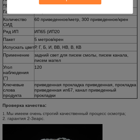
продукта
Гарантия
2еарс
Количество
60 приведенное/метр, 300 приведенное/крен
СИД
Ряд ИП
ИП65 (ИП20
Пакет
5 метров/крен
Испускать цвет
Р, Г, Б, И, ВВ, НВ, В, КВ
Применение
задний свет для писем смолы, писем канала,
писем мател
Угол
120
наблюдения
(°)
Ключевые
приведенная прокладка приведенная, прокладка
слова
приведенная ип67, канал приведенный
продукта
прокладки
Проверка качества:
Мы имеем очень строгий качественный процесс осмотра;
1.
2. гарантия 2-3еарс.