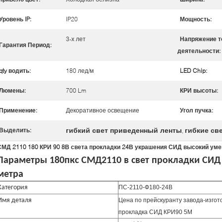
Уровень IP:
IP20
Мощность:
3-х лет
Напряжение т
Гарантия Период:
деятельности:
qty водить:
180 лед/м
LED Chip:
Люмены:
700 Lm
КРИ высоты:
Применение:
Декоративное освещение
Угол пучка:
гибкий свет приведенный ленты
гибкие св
Выделить:
,
СМД 2110 180 КРИ 90 8В света прокладки 24В украшения СИД высокий у
Параметры 180пкс СМД2110 в свет прокладки СИД
метра
Категория
ПС-2110-Ф180-24В
Имя деталя
Цена по прейскуранту завода-изго
прокладка СИД КРИ90 5М