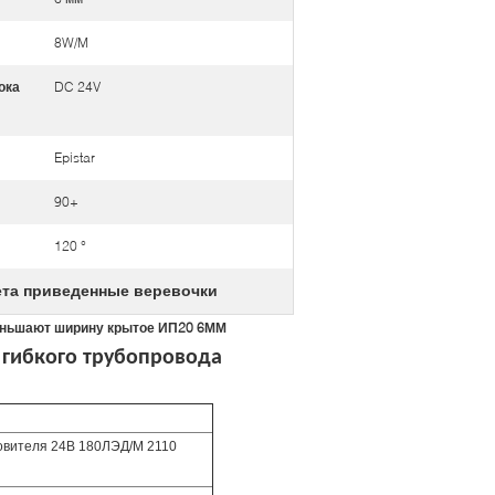
8W/M
ока
DC 24V
Epistar
90+
120 °
ета приведенные веревочки
меньшают ширину крытое ИП20 6ММ
 гибкого трубопровода
товителя 24В 180ЛЭД/М 2110