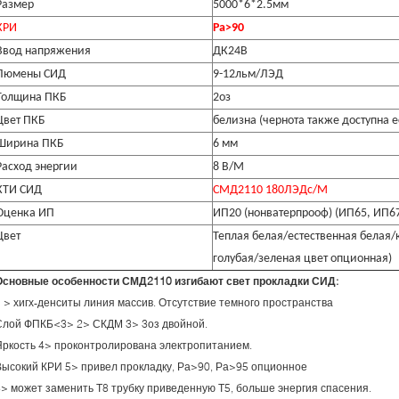
Размер
5000*6*2.5мм
КРИ
Ра>90
Ввод напряжения
ДК24В
Люмены СИД
9-12льм/ЛЭД
Толщина ПКБ
2оз
Цвет ПКБ
белизна (чернота также доступна е
Ширина ПКБ
6 мм
Расход энергии
8 В/М
КТИ СИД
СМД2110 180ЛЭДс/М
Оценка ИП
ИП20 (нонватерпрооф) (ИП65, ИП6
Цвет
Теплая белая/естественная белая/
голубая/зеленая цвет опционная)
Основные особенности СМД2110 изгибают свет прокладки СИД:
1 > хигх-денситы линия массив. Отсутствие темного пространства
Слой ФПКБ<3> 2> СКДМ 3> 3оз двойной.
Яркость 4> проконтролирована электропитанием.
Высокий КРИ 5> привел прокладку, Ра>90, Ра>95 опционное
6> может заменить Т8 трубку приведенную Т5, больше энергия спасения.