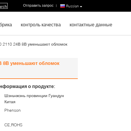
Отправить запрос
|
Russian
arch
брика
контроль качества
контактные данные
0 2110 24В 8В уменьшают обломок
4В 8В уменьшают обломок
нформация о продукте:
Шэньчжэнь провинции Гуандун
:
Китая
Phenson
CE,ROHS