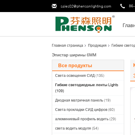
86-
sales02@phensonlighting.com
Глав
Главная страница
Продукция
Гибкие свето
Эпистар ширины 6ММ
Все продукты
Света освещения СИД
(135)
Гибкие светодиодные ленты Lights
(109)
Диодная матричная панель
(19)
Света прокладки СИД цифров
(60)
алюминиевый профиль водить
(29)
света водить модуля
(54)