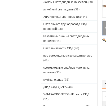
Лампы Светодиодные пикселей
(68)
линейный свет водить
(36)
УДАР привел свет прокладки
(43)
Свет гибкого трубопровода СИД
неоновый
(28)
Рекламный знак на светодиодных
панелях
(14)
Свет занятности СИД
(26)
под руководством света контроллер
(46)
светодиодные драйвер источника
питания
(33)
smd вело диод
(75)
Диод СИД УДАРА
(46)
УЛЬТРАФИОЛЕТОВЫЕ света СИД
(11)