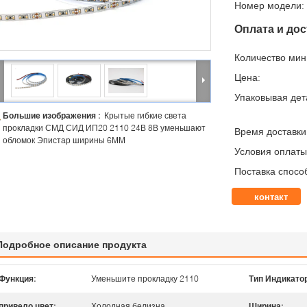
Номер модели:
Оплата и дос
Количество мин 
Цена:
Упаковывая дет
Большие изображения :
Крытые гибкие света
прокладки СМД СИД ИП20 2110 24В 8В уменьшают
Время доставки
обломок Эпистар ширины 6ММ
Условия оплаты
Поставка спосо
контакт
Подробное описание продукта
Функция:
Уменьшите прокладку 2110
Тип Индикатор
привело цвет:
Холодная белизна
Ширина: