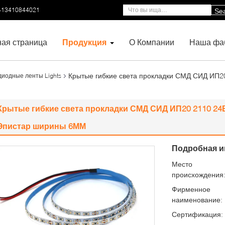
-13410844021
Se
ная страница
Продукция
О Компании
Наша фа
Крытые гибкие света прокладки СМД СИД ИП2
диодные ленты Lights
Крытые гибкие света прокладки СМД СИД ИП20 2110 2
Эпистар ширины 6ММ
Подробная и
Место
происхождения
Фирменное
наименование:
Сертификация: