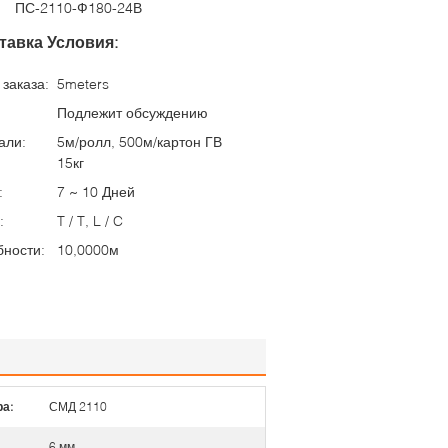
ПС-2110-Ф180-24В
тавка Условия:
заказа:
5meters
Подлежит обсуждению
али:
5м/ролл, 500м/картон ГВ
15кг
:
7 ~ 10 Дней
:
T / T, L / C
бности:
10,0000м
а:
СМД 2110
6 мм