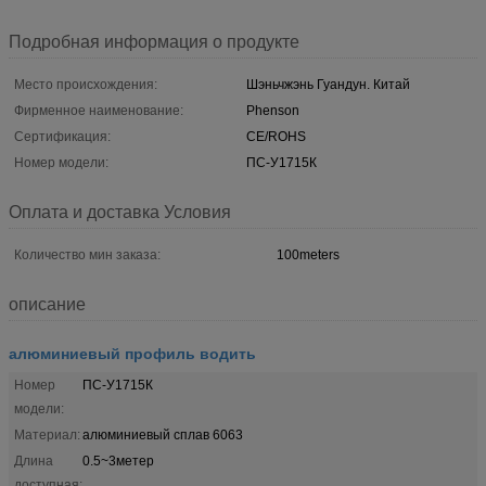
Подробная информация о продукте
Место происхождения:
Шэньчжэнь Гуандун. Китай
Фирменное наименование:
Phenson
Сертификация:
CE/ROHS
Номер модели:
ПС-У1715К
Оплата и доставка Условия
Количество мин заказа:
100meters
описание
алюминиевый профиль водить
Номер
ПС-У1715К
модели:
Материал:
алюминиевый сплав 6063
Длина
0.5~3метер
доступная: