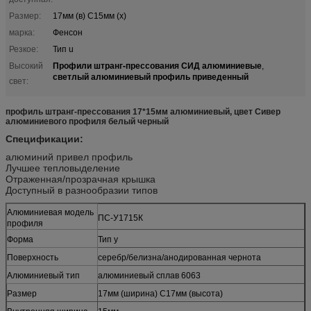
Размер:
17мм (в) С15мм (х)
марка:
Фенсон
Резкое:
Тип u
Профили штранг-прессования СИД алюминиевые
Высокий
,
светлый алюминиевый профиль приведенный
свет:
профиль штранг-прессования 17*15мм алюминиевый, цвет Сивер
алюминиевого профиля белый черный
Спецификации:
алюминий привел профиль
Лучшее тепловыделение
Отраженная/прозрачная крышка
Доступный в разнообразии типов
Алюминиевая модель
ПС-У1715К
профиля
Форма
Тип у
Поверхность
серебр/белизна/анодированная чернота
Алюминиевый тип
алюминиевый сплав 6063
Размер
17мм (ширина) С17мм (высота)