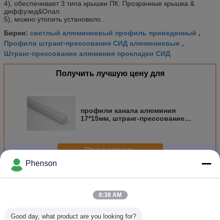
4), обеспечивает 3 типа крышки ПК: Прозрачные крышка &
диффузед&Опал.
5), можно утопить установило.
светлый алюминиевый профиль приведенный
Бирки:
,
Профили штранг-прессования СИД алюминиевые
,
Штранг-прессование алюминия прокладки СИД
Получить лучшую цену для
профили канала алюминия
17*15мм, штранг-прессование
прокладки СИД с хорошим
тепловыделением
Продолжать
Phenson
алюминиевый профиль водить
Больше
8:38 AM
Good day, what product are you looking for?