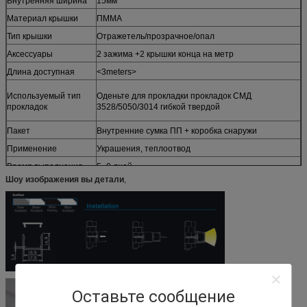
Внутренняя ширина
15мм
Материал крышки
ПММА
Тип крышки
Отражетель/прозрачное/опал
Аксессуары
2 зажима +2 крышки конца на метр
Длина доступная
<3meters>
Используемый тип
Оденьте для прокладки прокладок СМД
прокладок
3528/5050/3014 гибкой твердой
Пакет
Внутренние сумка ПП + коробка снаружи
Применение
Украшения, теплоотвод
Время выполнения
5~8 дней
Шоу изображения вы детали
,
Оставьте сообщение