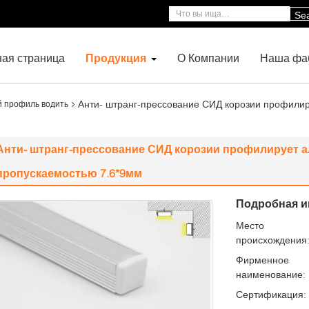
Se
ная страница
Продукция
О Компании
Наша фа
Анти- штранг-прессование СИД корозии профилир
 профиль водить
Анти- штранг-прессование СИД корозии профилирует 
пропускаемостью 7.6*9мм
Подробная и
Место
происхождения
Фирменное
наименование:
Сертификация: