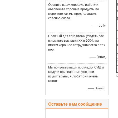
Оцените вашу хорошую работу и
обеспечьте хорошие продукты по
мере того как мы предполагаем,
спасибо снова.
—— Jully
Славный для того чтобы увидеть вас
в ярмарке выставки ХК в 2004, мы
имеем хорошее сотрудничество с тех
пор.
—— Генид
Мы получаем ваши прокладки СИД и
модули приведенные уже, они
изумительны, я любят они очень
много.
—— Rakesh
Оставьте нам сообщение