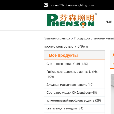
sales02@phensonlighting.com
Глав
Главная страница
Продукция
алюминиевый
пропускаемостью 7.6*9мм
Все продукты
Света освещения СИД
(135)
Гибкие светодиодные ленты Lights
(109)
Диодная матричная панель
(19)
Света прокладки СИД цифров
(60)
алюминиевый профиль водить
(29)
света водить модуля
(54)