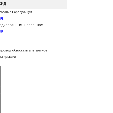
СИД
ссования Баралуминум
ия
нодированным и порошком
ва
ровод обнажать элегантное.
кы крышка