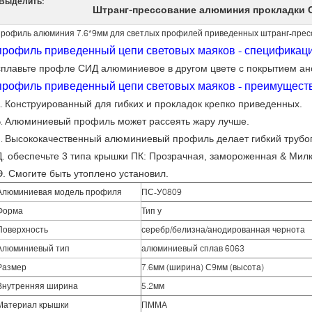
Выделить:
Штранг-прессование алюминия прокладки 
профиль алюминия 7.6*9мм для светлых профилей приведенных штранг-пре
профиль приведенный цепи световых маяков - спецификац
сплавьте профле СИД алюминиевое в другом цвете с покрытием а
профиль приведенный цепи световых маяков - преимущест
Конструированный для гибких и прокладок крепко приведенных.
a.
Алюминиевый профиль может рассеять жару лучше.
b.
Высококачественный алюминиевый профиль делает гибкий трубоп
c.
Д. обеспечьте 3 типа крышки ПК: Прозрачная, замороженная & Мил
Э. Смогите быть утоплено установил.
Алюминиевая модель профиля
ПС-У0809
Форма
Тип у
Поверхность
серебр/белизна/анодированная чернота
Алюминиевый тип
алюминиевый сплав 6063
Размер
7.6мм (ширина) С9мм (высота)
Внутренняя ширина
5.2мм
Материал крышки
ПММА