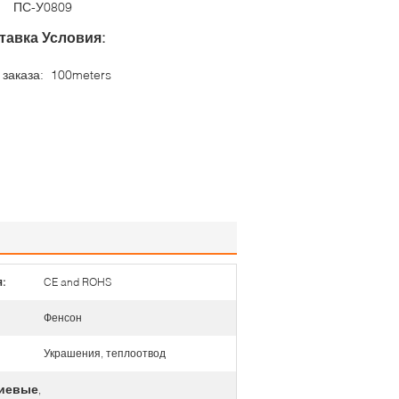
ПС-У0809
тавка Условия:
заказа:
100meters
:
CE and ROHS
Фенсон
Украшения, теплоотвод
ниевые
,