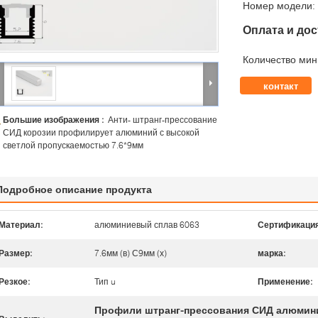
Номер модели:
Оплата и дос
Количество мин 
контакт
Большие изображения :
Анти- штранг-прессование
СИД корозии профилирует алюминий с высокой
светлой пропускаемостью 7.6*9мм
Подробное описание продукта
Материал:
алюминиевый сплав 6063
Сертификация
Размер:
7.6мм (в) С9мм (х)
марка:
Резкое:
Тип u
Применение:
Профили штранг-прессования СИД алюми