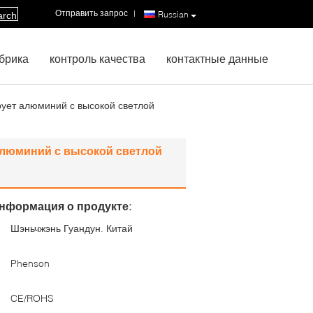
Отправить запрос
|
Russian
arch
брика
контроль качества
контактные данные
ует алюминий с высокой светлой
алюминий с высокой светлой
нформация о продукте:
Шэньчжэнь Гуандун. Китай
:
Phenson
CE/ROHS