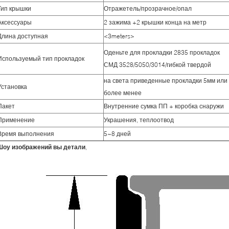
Тип крышки
Отражетель/прозрачное/опал
Аксессуары
2 зажима +2 крышки конца на метр
Длина доступная
<3meters>
Оденьте для прокладки 2835 прокладок
Используемый тип прокладок
СМД 3528/5050/3014/гибкой твердой
на света приведенные прокладки 5мм или
Установка
более менее
Пакет
Внутренние сумка ПП + коробка снаружи
Применение
Украшения, теплоотвод
Время выполнения
5~8 дней
Шоу изображений вы детали
,