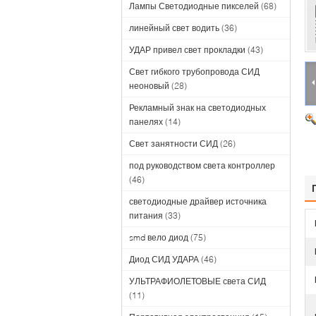
Лампы Светодиодные пикселей
(68)
линейный свет водить
(36)
УДАР привел свет прокладки
(43)
Свет гибкого трубопровода СИД
неоновый
(28)
Рекламный знак на светодиодных
панелях
(14)
Свет занятности СИД
(26)
под руководством света контроллер
(46)
светодиодные драйвер источника
питания
(33)
smd вело диод
(75)
Диод СИД УДАРА
(46)
УЛЬТРАФИОЛЕТОВЫЕ света СИД
(11)